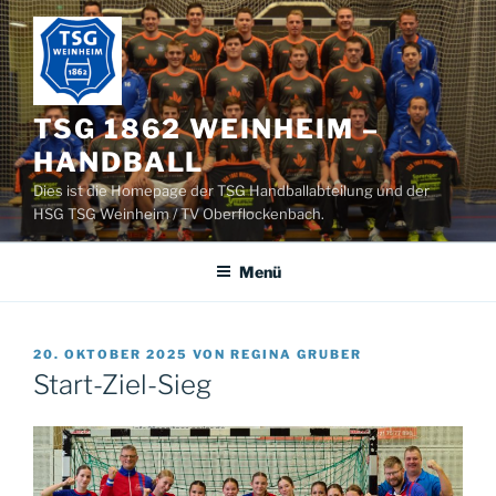
Zum
Inhalt
springen
TSG 1862 WEINHEIM –
HANDBALL
Dies ist die Homepage der TSG Handballabteilung und der
HSG TSG Weinheim / TV Oberflockenbach.
Menü
VERÖFFENTLICHT
20. OKTOBER 2025
VON
REGINA GRUBER
AM
Start-Ziel-Sieg