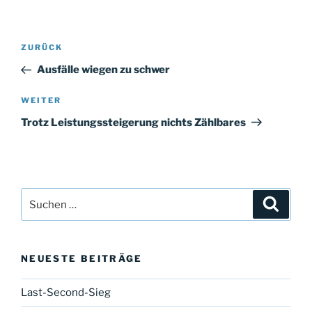
Beitragsnavigation
Vorheriger
ZURÜCK
Beitrag
Ausfälle wiegen zu schwer
Nächster
WEITER
Beitrag
Trotz Leistungssteigerung nichts Zählbares
Suche
Suche
nach:
NEUESTE BEITRÄGE
Last-Second-Sieg