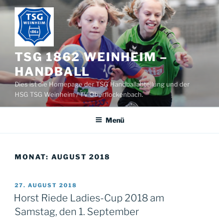
Zum
Inhalt
springen
TSG 1862 WEINHEIM –
HANDBALL
Dies ist die Homepage der TSG Handballabteilung und der
HSG TSG Weinheim / TV Oberflockenbach.
Menü
MONAT:
AUGUST 2018
VERÖFFENTLICHT
27. AUGUST 2018
AM
Horst Riede Ladies-Cup 2018 am
Samstag, den 1. September