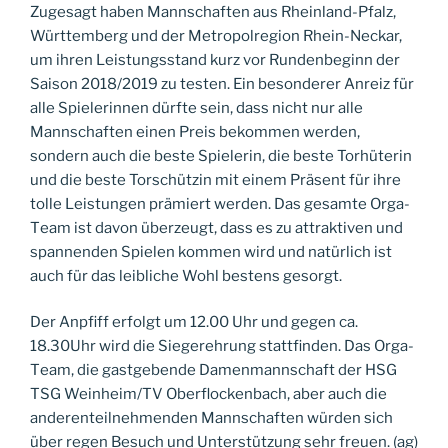
Zugesagt haben Mannschaften aus Rheinland-Pfalz
,
Württemberg
und
der Metropolregion Rhein
-Nec
kar
,
um
ihren Leistungsstand kurz vor Rundenbeginn der
Saison 201
8
/201
9 zu testen.
Ein besonderer Anreiz für
alle Spielerinnen dürfte sein, dass nicht nur alle
Mannschaften einen Preis bekommen werden,
sondern auch die beste Spielerin, die beste Torhüterin
und die beste Torschützin mit einem Präsent für ihre
tolle Leistungen prämiert werden.
Das gesamte
Orga
-
T
eam ist davon überzeugt, dass es zu
attraktive
n und
spannenden Spielen kommen wird
und
natürlich ist
auch für das leibliche Wohl bestens gesorgt.
Der Anpfiff
erfolgt um
12.00 Uhr und
gegen ca.
18.30
Uhr
wird die Siegerehrung stattfinden
.
Das
Orga
-
T
eam, die gastgebende Damenmannschaft der HSG
TSG Weinheim/TV Oberflockenbach, aber auch die
anderen
teilnehmenden
Mannschaften würden sich
über regen Besuch
und Unterstützung
sehr freuen.
(
ag
)