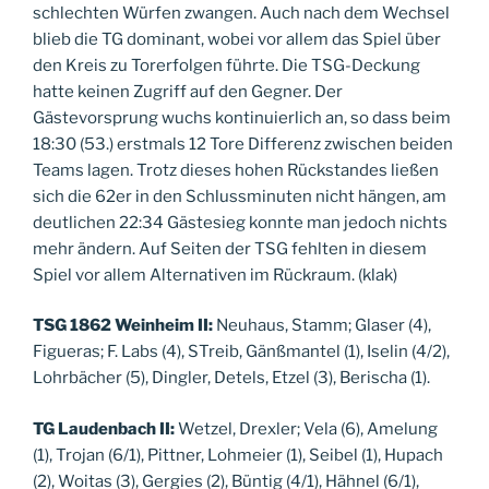
schlechten Würfen zwangen. Auch nach dem Wechsel
blieb die TG dominant, wobei vor allem das Spiel über
den Kreis zu Torerfolgen führte. Die TSG-Deckung
hatte keinen Zugriff auf den Gegner. Der
Gästevorsprung wuchs kontinuierlich an, so dass beim
18:30 (53.) erstmals 12 Tore Differenz zwischen beiden
Teams lagen. Trotz dieses hohen Rückstandes ließen
sich die 62er in den Schlussminuten nicht hängen, am
deutlichen 22:34 Gästesieg konnte man jedoch nichts
mehr ändern. Auf Seiten der TSG fehlten in diesem
Spiel vor allem Alternativen im Rückraum. (klak)
TSG 1862 Weinheim II:
Neuhaus, Stamm; Glaser (4),
Figueras; F. Labs (4), STreib, Gänßmantel (1), Iselin (4/2),
Lohrbächer (5), Dingler, Detels, Etzel (3), Berischa (1).
TG Laudenbach II:
Wetzel, Drexler; Vela (6), Amelung
(1), Trojan (6/1), Pittner, Lohmeier (1), Seibel (1), Hupach
(2), Woitas (3), Gergies (2), Büntig (4/1), Hähnel (6/1),