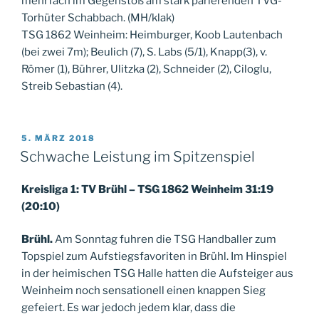
mehrfach im Gegenstoß am stark parierenden TVG-
Torhüter Schabbach. (MH/klak)
TSG 1862 Weinheim: Heimburger, Koob Lautenbach
(bei zwei 7m); Beulich (7), S. Labs (5/1), Knapp(3), v.
Römer (1), Bührer, Ulitzka (2), Schneider (2), Ciloglu,
Streib Sebastian (4).
VERÖFFENTLICHT
5. MÄRZ 2018
AM
Schwache Leistung im Spitzenspiel
Kreisliga 1: TV Brühl – TSG 1862 Weinheim 31:19
(20:10)
Brühl.
Am Sonntag fuhren die TSG Handballer zum
Topspiel zum Aufstiegsfavoriten in Brühl. Im Hinspiel
in der heimischen TSG Halle hatten die Aufsteiger aus
Weinheim noch sensationell einen knappen Sieg
gefeiert. Es war jedoch jedem klar, dass die