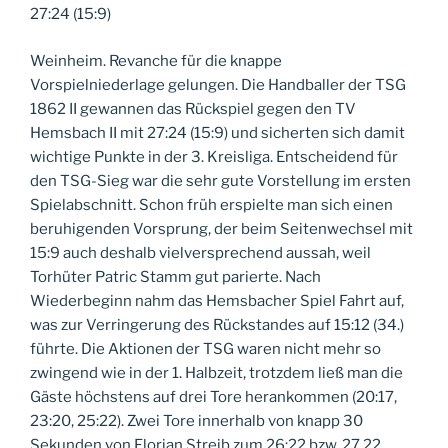
27:24 (15:9)
Weinheim. Revanche für die knappe
Vorspielniederlage gelungen. Die Handballer der TSG
1862 II gewannen das Rückspiel gegen den TV
Hemsbach II mit 27:24 (15:9) und sicherten sich damit
wichtige Punkte in der 3. Kreisliga. Entscheidend für
den TSG-Sieg war die sehr gute Vorstellung im ersten
Spielabschnitt. Schon früh erspielte man sich einen
beruhigenden Vorsprung, der beim Seitenwechsel mit
15:9 auch deshalb vielversprechend aussah, weil
Torhüter Patric Stamm gut parierte. Nach
Wiederbeginn nahm das Hemsbacher Spiel Fahrt auf,
was zur Verringerung des Rückstandes auf 15:12 (34.)
führte. Die Aktionen der TSG waren nicht mehr so
zwingend wie in der 1. Halbzeit, trotzdem ließ man die
Gäste höchstens auf drei Tore herankommen (20:17,
23:20, 25:22). Zwei Tore innerhalb von knapp 30
Sekunden von Florian Streib zum 26:22 bzw. 27.22