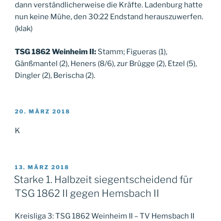
dann verständlicherweise die Kräfte. Ladenburg hatte
nun keine Mühe, den 30:22 Endstand herauszuwerfen.
(klak)
TSG 1862 Weinheim II:
Stamm; Figueras (1),
Gänßmantel (2), Heners (8/6), zur Brügge (2), Etzel (5),
Dingler (2), Berischa (2).
VERÖFFENTLICHT
20. MÄRZ 2018
AM
K
VERÖFFENTLICHT
13. MÄRZ 2018
AM
Starke 1. Halbzeit siegentscheidend für
TSG 1862 II gegen Hemsbach II
Kreisliga 3: TSG 1862 Weinheim II – TV Hemsbach II