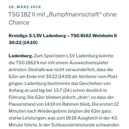
VERÖFFENTLICHT
20. MÄRZ 2018
AM
TSG 182 II mit „Rumpfmannschaft“ ohne
Chance
Kreisliga 3: LSV Ladenburg – TSG 8162 Weinheim II
30:22 (14:10)
Ladenburg.
Zum Spiel beim LSV Ladenburg konnte
die TSG 1862 II nur mit einem Auswechselspieler
antreten. Deshalb war nicht verwunderlich, dass die
62er am Ende mit 30:22 (14:10) als Verlierer vom Platz
gingen. Ladenburg bestimmte das Geschehen von
Anfang an und lag bei 13:7 (24.) schon deutlich in
Führung. Die 62er blieben jedoch „dran“, so dass der
Pausenstand von 14:10 im Rahmen blieb. Die ersten 12
Minuten nach Wiedergebinn zeigten die 62er ganz
starke Leistungen, was zum 18:18 Ausgleich in der 43.
Minute führte. In der Schlussviertelstunde schwanden