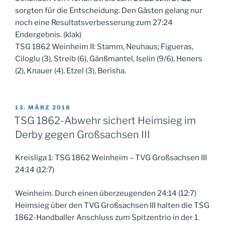
sorgten für die Entscheidung. Den Gästen gelang nur
noch eine Resultatsverbesserung zum 27:24
Endergebnis. (klak)
TSG 1862 Weinheim II: Stamm, Neuhaus; Figueras,
Ciloglu (3), Streib (6), Gänßmantel, Iselin (9/6), Heners
(2), Knauer (4), Etzel (3), Berisha.
VERÖFFENTLICHT
13. MÄRZ 2018
AM
TSG 1862-Abwehr sichert Heimsieg im
Derby gegen Großsachsen III
Kreisliga 1: TSG 1862 Weinheim – TVG Großsachsen III
24:14 (12:7)
Weinheim. Durch einen überzeugenden 24:14 (12:7)
Heimsieg über den TVG Großsachsen III halten die TSG
1862-Handballer Anschluss zum Spitzentrio in der 1.