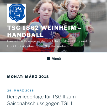
Zum
Inhalt
springen
TSG 1862 WEINHEIM –
HANDBALL
Dies ist die Homepage der TSG Handballabteilung und der
HSG TSG Weinheim / TV Oberflockenbach.
Menü
MONAT:
MÄRZ 2018
VERÖFFENTLICHT
29. MÄRZ 2018
AM
Derbyniederlage für TSG II zum
Saisonabschluss gegen TGL II