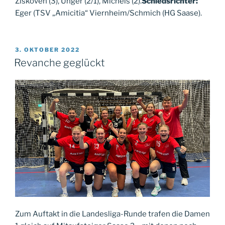
Ziskoven (3), Unger (2/1), Michels (2).
Schiedsrichter:
Eger (TSV „Amicitia“ Viernheim/Schmich (HG Saase).
VERÖFFENTLICHT
3. OKTOBER 2022
AM
Revanche geglückt
Zum Auftakt in die Landesliga-Runde trafen die Damen