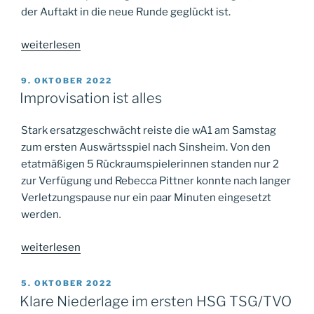
der Auftakt in die neue Runde geglückt ist.
„Kampfgeist
weiterlesen
bringt
2
VERÖFFENTLICHT
9. OKTOBER 2022
AM
Punkte“
Improvisation ist alles
Stark ersatzgeschwächt reiste die wA1 am Samstag
zum ersten Auswärtsspiel nach Sinsheim. Von den
etatmäßigen 5 Rückraumspielerinnen standen nur 2
zur Verfügung und Rebecca Pittner konnte nach langer
Verletzungspause nur ein paar Minuten eingesetzt
werden.
„Improvisation
weiterlesen
ist
alles“
VERÖFFENTLICHT
5. OKTOBER 2022
AM
Klare Niederlage im ersten HSG TSG/TVO