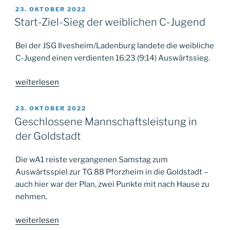
zum
VERÖFFENTLICHT
23. OKTOBER 2022
AM
Geburtstag“
Start-Ziel-Sieg der weiblichen C-Jugend
Bei der JSG Ilvesheim/Ladenburg landete die weibliche
C-Jugend einen verdienten 16:23 (9:14) Auswärtssieg.
„Start-
weiterlesen
Ziel-
Sieg
VERÖFFENTLICHT
23. OKTOBER 2022
AM
der
Geschlossene Mannschaftsleistung in
weiblichen
der Goldstadt
C-
Jugend“
Die wA1 reiste vergangenen Samstag zum
Auswärtsspiel zur TG 88 Pforzheim in die Goldstadt –
auch hier war der Plan, zwei Punkte mit nach Hause zu
nehmen.
„Geschlossene
weiterlesen