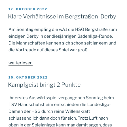
Mannschaftsleistung
in
VERÖFFENTLICHT
17. OKTOBER 2022
AM
der
Klare Verhältnisse im Bergstraßen-Derby
Goldstadt“
Am Sonntag empfing die wA1 die HSG Bergstraße zum
einzigen Derby in der diesjährigen Badenliga-Runde.
Die Mannschaften kennen sich schon seit langem und
die Vorfreude auf dieses Spiel war groß.
„Klare
weiterlesen
Verhältnisse
im
VERÖFFENTLICHT
10. OKTOBER 2022
AM
Bergstraßen-
Kampfgeist bringt 2 Punkte
Derby“
Ihr erstes Auswärtsspiel vergangenen Sonntag beim
TSV Handschuhsheim entschieden die Landesliga-
Damen der HSG durch reine Willenskraft
schlussendlich dann doch für sich. Trotz Luft nach
oben in der Spielanlage kann man damit sagen, dass