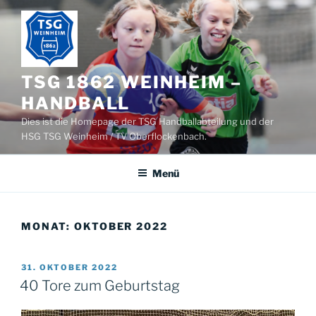
Zum
Inhalt
springen
TSG 1862 WEINHEIM –
HANDBALL
Dies ist die Homepage der TSG Handballabteilung und der
HSG TSG Weinheim / TV Oberflockenbach.
Menü
MONAT:
OKTOBER 2022
VERÖFFENTLICHT
31. OKTOBER 2022
AM
40 Tore zum Geburtstag