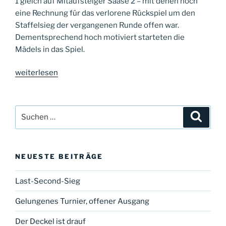
1 gleich auf Mitaufsteiger Saase 2 – mit denen noch
eine Rechnung für das verlorene Rückspiel um den
Staffelsieg der vergangenen Runde offen war.
Dementsprechend hoch motiviert starteten die
Mädels in das Spiel.
„Revanche
weiterlesen
geglückt“
Suche
Suche
nach:
NEUESTE BEITRÄGE
Last-Second-Sieg
Gelungenes Turnier, offener Ausgang
Der Deckel ist drauf