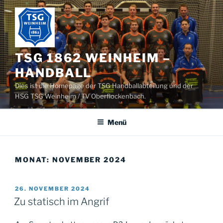
Zum
Inhalt
springen
TSG 1862 WEINHEIM –
HANDBALL
Dies ist die Homepage der TSG Handballabteilung und der
HSG TSG Weinheim / TV Oberflockenbach.
Menü
MONAT:
NOVEMBER 2024
VERÖFFENTLICHT
26. NOVEMBER 2024
AM
Zu statisch im Angrif