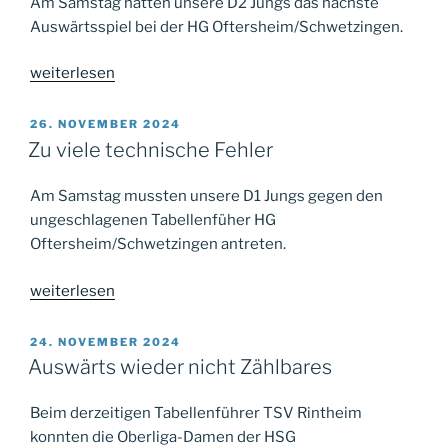
Am Samstag hatten unsere D2 Jungs das nächste
Auswärtsspiel bei der HG Oftersheim/Schwetzingen.
„Zu
weiterlesen
statisch
im
VERÖFFENTLICHT
26. NOVEMBER 2024
AM
Angrif“
Zu viele technische Fehler
Am Samstag mussten unsere D1 Jungs gegen den
ungeschlagenen Tabellenfüher HG
Oftersheim/Schwetzingen antreten.
„Zu
weiterlesen
viele
technische
VERÖFFENTLICHT
24. NOVEMBER 2024
AM
Fehler“
Auswärts wieder nicht Zählbares
Beim derzeitigen Tabellenführer TSV Rintheim
konnten die Oberliga-Damen der HSG