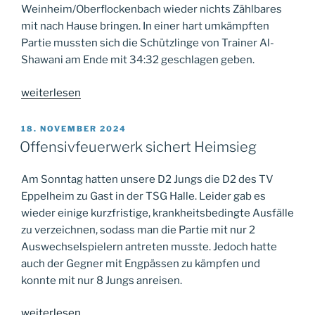
Weinheim/Oberflockenbach wieder nichts Zählbares
mit nach Hause bringen. In einer hart umkämpften
Partie mussten sich die Schützlinge von Trainer Al-
Shawani am Ende mit 34:32 geschlagen geben.
„Auswärts
weiterlesen
wieder
nicht
VERÖFFENTLICHT
18. NOVEMBER 2024
AM
Zählbares“
Offensivfeuerwerk sichert Heimsieg
Am Sonntag hatten unsere D2 Jungs die D2 des TV
Eppelheim zu Gast in der TSG Halle. Leider gab es
wieder einige kurzfristige, krankheitsbedingte Ausfälle
zu verzeichnen, sodass man die Partie mit nur 2
Auswechselspielern antreten musste. Jedoch hatte
auch der Gegner mit Engpässen zu kämpfen und
konnte mit nur 8 Jungs anreisen.
„Offensivfeuerwerk
weiterlesen