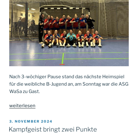
Nach 3-wöchiger Pause stand das nächste Heimspiel
für die weibliche B-Jugend an, am Sonntag war die ASG
WaSa zu Gast.
„Souveräner
weiterlesen
Heimsieg“
VERÖFFENTLICHT
3. NOVEMBER 2024
AM
Kampfgeist bringt zwei Punkte