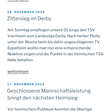
sichert
Heimsieg“
VERÖFFENTLICHT
18. NOVEMBER 2024
AM
Zittersieg im Derby
Am Sonntag empfingen unsere D1 Jungs den TSV
Viernheim zum Landesliga Derby. Nach herber Pleite
unter der Woche beim bis dahin ungeschlagenen TV
Eppelheim wollte man nun eine entsprechende
Reaktion zeigen und die Punkte in der heimischen TSG
Halle behalten.
„Zittersieg
weiterlesen
im
Derby“
VERÖFFENTLICHT
17. NOVEMBER 2024
AM
Geschlossene Mannschaftsleistung
bringt den nächsten Heimsieg
Vor heimischem Publikum konnten die Oberliga-