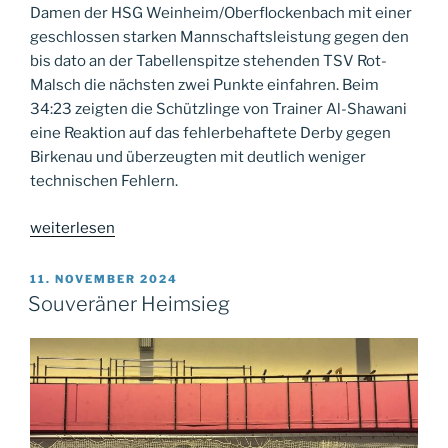
Damen der HSG Weinheim/Oberflockenbach mit einer
geschlossen starken Mannschaftsleistung gegen den
bis dato an der Tabellenspitze stehenden TSV Rot-
Malsch die nächsten zwei Punkte einfahren. Beim
34:23 zeigten die Schützlinge von Trainer Al-Shawani
eine Reaktion auf das fehlerbehaftete Derby gegen
Birkenau und überzeugten mit deutlich weniger
technischen Fehlern.
„Geschlossene
weiterlesen
Mannschaftsleistung
bringt
VERÖFFENTLICHT
11. NOVEMBER 2024
AM
den
Souveräner Heimsieg
nächsten
Heimsieg“