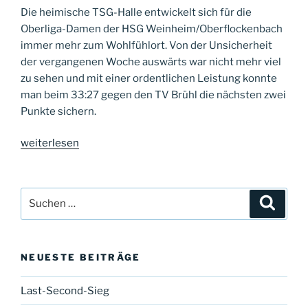
Die heimische TSG-Halle entwickelt sich für die
Oberliga-Damen der HSG Weinheim/Oberflockenbach
immer mehr zum Wohlfühlort. Von der Unsicherheit
der vergangenen Woche auswärts war nicht mehr viel
zu sehen und mit einer ordentlichen Leistung konnte
man beim 33:27 gegen den TV Brühl die nächsten zwei
Punkte sichern.
„Kampfgeist
weiterlesen
bringt
zwei
Punkte“
Suche
Suche
nach:
NEUESTE BEITRÄGE
Last-Second-Sieg