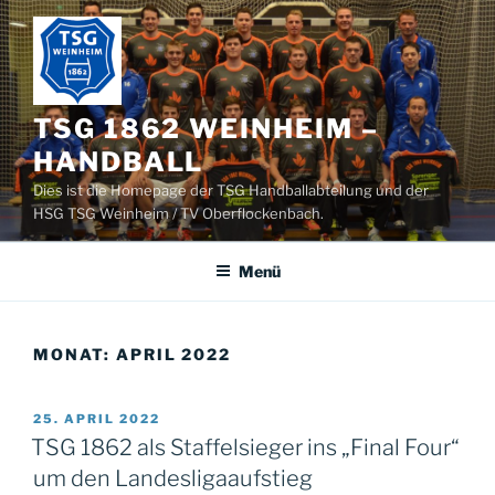
Zum
Inhalt
springen
TSG 1862 WEINHEIM –
HANDBALL
Dies ist die Homepage der TSG Handballabteilung und der
HSG TSG Weinheim / TV Oberflockenbach.
Menü
MONAT:
APRIL 2022
VERÖFFENTLICHT
25. APRIL 2022
AM
TSG 1862 als Staffelsieger ins „Final Four“
um den Landesligaaufstieg