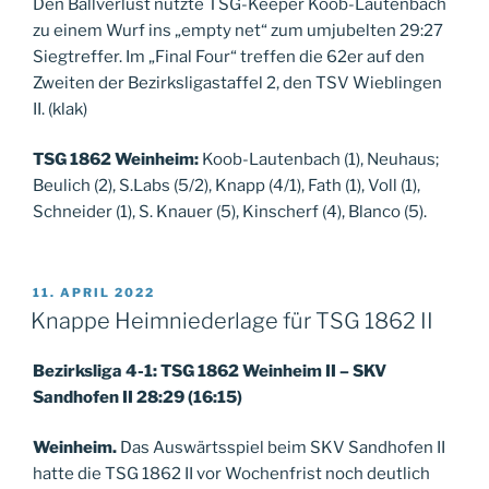
Den Ballverlust nutzte TSG-Keeper Koob-Lautenbach
zu einem Wurf ins „empty net“ zum umjubelten 29:27
Siegtreffer. Im „Final Four“ treffen die 62er auf den
Zweiten der Bezirksligastaffel 2, den TSV Wieblingen
II. (klak)
TSG 1862 Weinheim:
Koob-Lautenbach (1), Neuhaus;
Beulich (2), S.Labs (5/2), Knapp (4/1), Fath (1), Voll (1),
Schneider (1), S. Knauer (5), Kinscherf (4), Blanco (5).
VERÖFFENTLICHT
11. APRIL 2022
AM
Knappe Heimniederlage für TSG 1862 II
Bezirksliga 4-1: TSG 1862 Weinheim II – SKV
Sandhofen II 28:29 (16:15)
Weinheim.
Das Auswärtsspiel beim SKV Sandhofen II
hatte die TSG 1862 II vor Wochenfrist noch deutlich