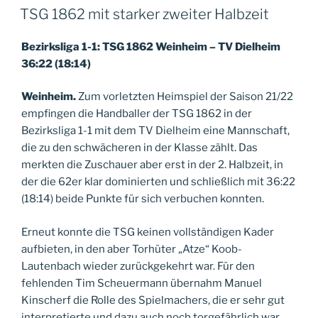
AM
TSG 1862 mit starker zweiter Halbzeit
Bezirksliga 1-1: TSG 1862 Weinheim – TV Dielheim
36:22 (18:14)
Weinheim.
Zum vorletzten Heimspiel der Saison 21/22
empfingen die Handballer der TSG 1862 in der
Bezirksliga 1-1 mit dem TV Dielheim eine Mannschaft,
die zu den schwächeren in der Klasse zählt. Das
merkten die Zuschauer aber erst in der 2. Halbzeit, in
der die 62er klar dominierten und schließlich mit 36:22
(18:14) beide Punkte für sich verbuchen konnten.
Erneut konnte die TSG keinen vollständigen Kader
aufbieten, in den aber Torhüter „Atze“ Koob-
Lautenbach wieder zurückgekehrt war. Für den
fehlenden Tim Scheuermann übernahm Manuel
Kinscherf die Rolle des Spielmachers, die er sehr gut
interpretierte und dazu auch noch torgefährlich war.