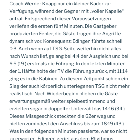
Coach Werner Knapp nur ein kleiner Kader zur
Verfügung, während der Gegner mit „voller Kapelle“
antrat. Entsprechend dieser Voraussetzungen
verliefen die ersten fünf Minuten. Die Gastgeber
produzierten Fehler, die Gäste trugen ihre Angriffe
dynamisch vor. Konsequenz: Edingen führte schnell
0:3. Auch wenn auf TSG-Seite weiterhin nicht alles
nach Wunsch lief, gelang bei 4:4 der Ausgleich und bei
6:5 (19.) erstmals die Führung. In den letzten Minuten
der 1. Hälfte holte der TV die Führung zurück, mit 11:14
ging es in die Kabinen. Zu diesem Zeitpunkt schien ein
Sieg der auch körperlich unterlegenen TSG nicht mehr
realistisch. Nach Wiederbeginn blieben die Gäste
erwartungsgemäß weiter spielbestimmend und
erzielten sogar in doppelter Unterzahl das 14:16 (34.).
Dieses Missgeschick steckten die 62er weg und
hielten zumindest den Anschluss bis zum 18:19 (43.).
Was in den folgenden Minuten passierte, war so nicht
zu erwarten. Edingen geriet aus dem Rhythmus,