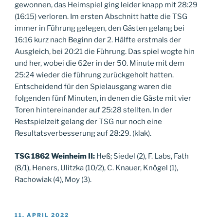
gewonnen, das Heimspiel ging leider knapp mit 28:29
(16:15) verloren. Im ersten Abschnitt hatte die TSG
immer in Führung gelegen, den Gästen gelang bei
16:16 kurz nach Beginn der 2. Hälfte erstmals der
Ausgleich, bei 20:21 die Führung. Das spiel wogte hin
und her, wobei die 62er in der 50. Minute mit dem
25:24 wieder die führung zurückgeholt hatten.
Entscheidend für den Spielausgang waren die
folgenden fünf Minuten, in denen die Gäste mit vier
Toren hintereinander auf 25:28 stellten. In der
Restspielzeit gelang der TSG nur noch eine
Resultatsverbesserung auf 28:29. (klak).
TSG 1862 Weinheim II:
Heß; Siedel (2), F. Labs, Fath
(8/1), Heners, Ulitzka (10/2), C. Knauer, Knögel (1),
Rachowiak (4), Moy (3).
VERÖFFENTLICHT
11. APRIL 2022