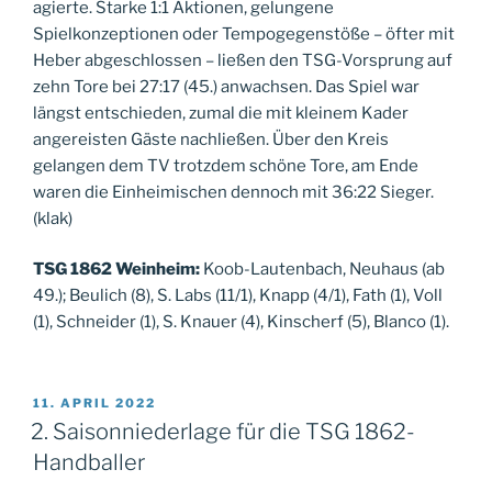
agierte. Starke 1:1 Aktionen, gelungene
Spielkonzeptionen oder Tempogegenstöße – öfter mit
Heber abgeschlossen – ließen den TSG-Vorsprung auf
zehn Tore bei 27:17 (45.) anwachsen. Das Spiel war
längst entschieden, zumal die mit kleinem Kader
angereisten Gäste nachließen. Über den Kreis
gelangen dem TV trotzdem schöne Tore, am Ende
waren die Einheimischen dennoch mit 36:22 Sieger.
(klak)
TSG 1862 Weinheim:
Koob-Lautenbach, Neuhaus (ab
49.); Beulich (8), S. Labs (11/1), Knapp (4/1), Fath (1), Voll
(1), Schneider (1), S. Knauer (4), Kinscherf (5), Blanco (1).
VERÖFFENTLICHT
11. APRIL 2022
AM
2. Saisonniederlage für die TSG 1862-
Handballer