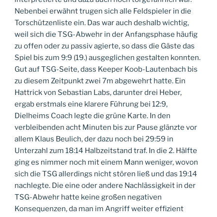
Nebenbei erwähnt trugen sich alle Feldspieler in die
Torschützenliste ein. Das war auch deshalb wichtig,
weil sich die TSG-Abwehr in der Anfangsphase häufig
zu offen oder zu passiv agierte, so dass die Gäste das
Spiel bis zum 9:9 (19.) ausgeglichen gestalten konnten.
Gut auf TSG-Seite, dass Keeper Koob-Lautenbach bis
zu diesem Zeitpunkt zwei 7m abgewehrt hatte. Ein
Hattrick von Sebastian Labs, darunter drei Heber,
ergab erstmals eine klarere Führung bei 12:9,
Dielheims Coach legte die grüne Karte. In den
verbleibenden acht Minuten bis zur Pause glänzte vor
allem Klaus Beulich, der dazu noch bei 29:59 in
Unterzahl zum 18:14 Halbzeitstand traf. In die 2. Hälfte
ging es nimmer noch mit einem Mann weniger, wovon
sich die TSG allerdings nicht stören ließ und das 19:14
nachlegte. Die eine oder andere Nachlässigkeit in der
TSG-Abwehr hatte keine großen negativen
Konsequenzen, da man im Angriff weiter effizient