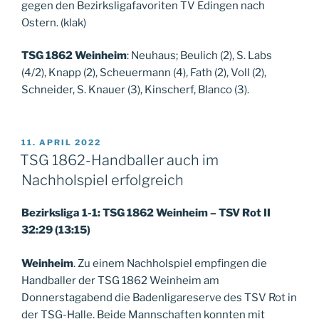
gegen den Bezirksligafavoriten TV Edingen nach
Ostern. (klak)
TSG 1862 Weinheim
: Neuhaus; Beulich (2), S. Labs
(4/2), Knapp (2), Scheuermann (4), Fath (2), Voll (2),
Schneider, S. Knauer (3), Kinscherf, Blanco (3).
VERÖFFENTLICHT
11. APRIL 2022
AM
TSG 1862-Handballer auch im
Nachholspiel erfolgreich
Bezirksliga 1-1: TSG 1862 Weinheim – TSV Rot II
32:29 (13:15)
Weinheim
. Zu einem Nachholspiel empfingen die
Handballer der TSG 1862 Weinheim am
Donnerstagabend die Badenligareserve des TSV Rot in
der TSG-Halle. Beide Mannschaften konnten mit