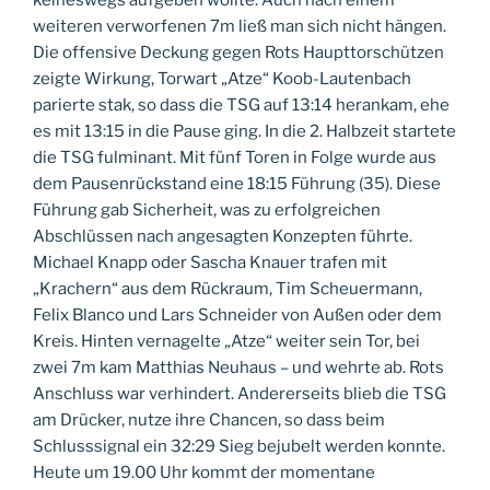
keineswegs aufgeben wollte. Auch nach einem
weiteren verworfenen 7m ließ man sich nicht hängen.
Die offensive Deckung gegen Rots Haupttorschützen
zeigte Wirkung, Torwart „Atze“ Koob-Lautenbach
parierte stak, so dass die TSG auf 13:14 herankam, ehe
es mit 13:15 in die Pause ging. In die 2. Halbzeit startete
die TSG fulminant. Mit fünf Toren in Folge wurde aus
dem Pausenrückstand eine 18:15 Führung (35). Diese
Führung gab Sicherheit, was zu erfolgreichen
Abschlüssen nach angesagten Konzepten führte.
Michael Knapp oder Sascha Knauer trafen mit
„Krachern“ aus dem Rückraum, Tim Scheuermann,
Felix Blanco und Lars Schneider von Außen oder dem
Kreis. Hinten vernagelte „Atze“ weiter sein Tor, bei
zwei 7m kam Matthias Neuhaus – und wehrte ab. Rots
Anschluss war verhindert. Andererseits blieb die TSG
am Drücker, nutze ihre Chancen, so dass beim
Schlusssignal ein 32:29 Sieg bejubelt werden konnte.
Heute um 19.00 Uhr kommt der momentane