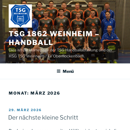
Zum
Inhalt
springen
TSG 1862 WEINHEIM –
HANDBALL
Dies ist die Homepage der TSG Handballabteilung und der
HSG TSG Weinheim / TV Oberflockenbach.
Menü
MONAT:
MÄRZ 2026
VERÖFFENTLICHT
29. MÄRZ 2026
AM
Der nächste kleine Schritt