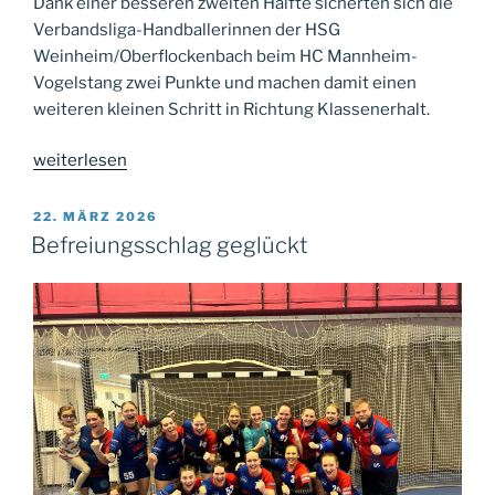
Dank einer besseren zweiten Hälfte sicherten sich die
Verbandsliga-Handballerinnen der HSG
Weinheim/Oberflockenbach beim HC Mannheim-
Vogelstang zwei Punkte und machen damit einen
weiteren kleinen Schritt in Richtung Klassenerhalt.
„Der
weiterlesen
nächste
kleine
VERÖFFENTLICHT
22. MÄRZ 2026
AM
Schritt“
Befreiungsschlag geglückt