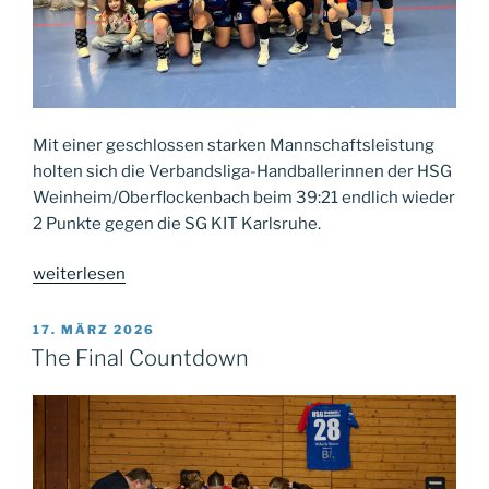
Mit einer geschlossen starken Mannschaftsleistung
holten sich die Verbandsliga-Handballerinnen der HSG
Weinheim/Oberflockenbach beim 39:21 endlich wieder
2 Punkte gegen die SG KIT Karlsruhe.
„Befreiungsschlag
weiterlesen
geglückt“
VERÖFFENTLICHT
17. MÄRZ 2026
AM
The Final Countdown