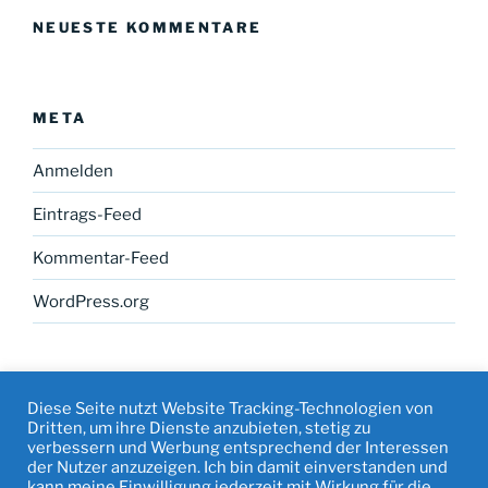
NEUESTE KOMMENTARE
META
Anmelden
Eintrags-Feed
Kommentar-Feed
WordPress.org
Diese Seite nutzt Website Tracking-Technologien von
Dritten, um ihre Dienste anzubieten, stetig zu
verbessern und Werbung entsprechend der Interessen
Facebook
Instagram
Mail
Datenschutz
der Nutzer anzuzeigen. Ich bin damit einverstanden und
&
kann meine Einwilligung jederzeit mit Wirkung für die