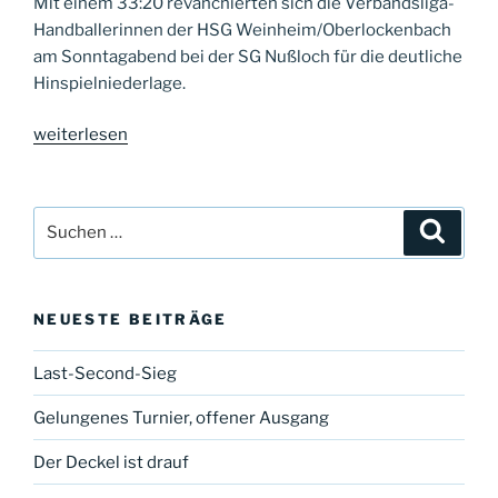
Mit einem 33:20 revanchierten sich die Verbandsliga-
Handballerinnen der HSG Weinheim/Oberlockenbach
am Sonntagabend bei der SG Nußloch für die deutliche
Hinspielniederlage.
„Revanche
weiterlesen
geglückt“
Suche
Suche
nach:
NEUESTE BEITRÄGE
Last-Second-Sieg
Gelungenes Turnier, offener Ausgang
Der Deckel ist drauf