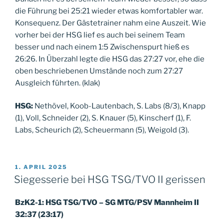
die Führung bei 25:21 wieder etwas komfortabler war.
Konsequenz. Der Gästetrainer nahm eine Auszeit. Wie
vorher bei der HSG lief es auch bei seinem Team
besser und nach einem 1:5 Zwischenspurt hieß es
26:26. In Überzahl legte die HSG das 27:27 vor, ehe die
oben beschriebenen Umstände noch zum 27:27
Ausgleich führten. (klak)
HSG:
Nethövel, Koob-Lautenbach, S. Labs (8/3), Knapp
(1), Voll, Schneider (2), S. Knauer (5), Kinscherf (1), F.
Labs, Scheurich (2), Scheuermann (5), Weigold (3).
VERÖFFENTLICHT
1. APRIL 2025
AM
Siegesserie bei HSG TSG/TVO II gerissen
BzK2-1: HSG TSG/TVO – SG MTG/PSV Mannheim II
32:37 (23:17)