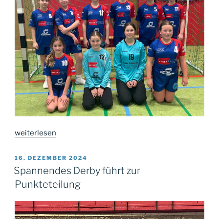
„Verbesserte
weiterlesen
Angriffsleistung
der
VERÖFFENTLICHT
16. DEZEMBER 2024
AM
D-
Spannendes Derby führt zur
Mädels“
Punkteteilung