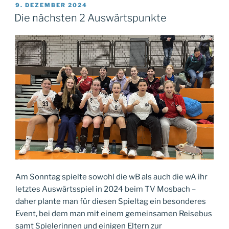
führt
VERÖFFENTLICHT
9. DEZEMBER 2024
AM
zur
Die nächsten 2 Auswärtspunkte
Punkteteilung“
Am Sonntag spielte sowohl die wB als auch die wA ihr
letztes Auswärtsspiel in 2024 beim TV Mosbach –
daher plante man für diesen Spieltag ein besonderes
Event, bei dem man mit einem gemeinsamen Reisebus
samt Spielerinnen und einigen Eltern zur