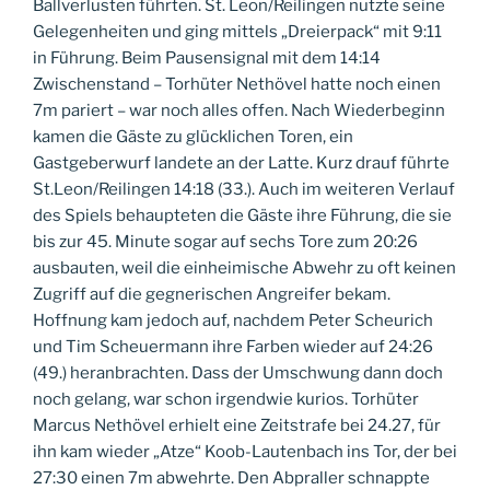
Ballverlusten führten. St. Leon/Reilingen nutzte seine
Gelegenheiten und ging mittels „Dreierpack“ mit 9:11
in Führung. Beim Pausensignal mit dem 14:14
Zwischenstand – Torhüter Nethövel hatte noch einen
7m pariert – war noch alles offen. Nach Wiederbeginn
kamen die Gäste zu glücklichen Toren, ein
Gastgeberwurf landete an der Latte. Kurz drauf führte
St.Leon/Reilingen 14:18 (33.). Auch im weiteren Verlauf
des Spiels behaupteten die Gäste ihre Führung, die sie
bis zur 45. Minute sogar auf sechs Tore zum 20:26
ausbauten, weil die einheimische Abwehr zu oft keinen
Zugriff auf die gegnerischen Angreifer bekam.
Hoffnung kam jedoch auf, nachdem Peter Scheurich
und Tim Scheuermann ihre Farben wieder auf 24:26
(49.) heranbrachten. Dass der Umschwung dann doch
noch gelang, war schon irgendwie kurios. Torhüter
Marcus Nethövel erhielt eine Zeitstrafe bei 24.27, für
ihn kam wieder „Atze“ Koob-Lautenbach ins Tor, der bei
27:30 einen 7m abwehrte. Den Abpraller schnappte