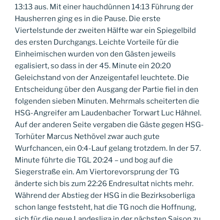
13:13 aus. Mit einer hauchdünnen 14:13 Führung der
Hausherren ging es in die Pause. Die erste
Viertelstunde der zweiten Hälfte war ein Spiegelbild
des ersten Durchgangs. Leichte Vorteile für die
Einheimischen wurden von den Gästen jeweils
egalisiert, so dass in der 45. Minute ein 20:20
Geleichstand von der Anzeigentafel leuchtete. Die
Entscheidung über den Ausgang der Partie fiel in den
folgenden sieben Minuten. Mehrmals scheiterten die
HSG-Angreifer am Laudenbacher Torwart Luc Hähnel.
Auf der anderen Seite vergaben die Gäste gegen HSG-
Torhüter Marcus Nethövel zwar auch gute
Wurfchancen, ein 0:4-Lauf gelang trotzdem. In der 57.
Minute führte die TGL 20:24 – und bog auf die
Siegerstraße ein. Am Viertorevorsprung der TG
änderte sich bis zum 22:26 Endresultat nichts mehr.
Während der Abstieg der HSG in die Bezirksoberliga
schon lange feststeht, hat die TG noch die Hoffnung,
sich für die neue Landesliga in der nächsten Saison zu