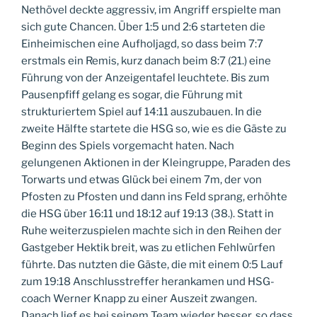
Nethövel deckte aggressiv, im Angriff erspielte man
sich gute Chancen. Über 1:5 und 2:6 starteten die
Einheimischen eine Aufholjagd, so dass beim 7:7
erstmals ein Remis, kurz danach beim 8:7 (21.) eine
Führung von der Anzeigentafel leuchtete. Bis zum
Pausenpfiff gelang es sogar, die Führung mit
strukturiertem Spiel auf 14:11 auszubauen. In die
zweite Hälfte startete die HSG so, wie es die Gäste zu
Beginn des Spiels vorgemacht haten. Nach
gelungenen Aktionen in der Kleingruppe, Paraden des
Torwarts und etwas Glück bei einem 7m, der von
Pfosten zu Pfosten und dann ins Feld sprang, erhöhte
die HSG über 16:11 und 18:12 auf 19:13 (38.). Statt in
Ruhe weiterzuspielen machte sich in den Reihen der
Gastgeber Hektik breit, was zu etlichen Fehlwürfen
führte. Das nutzten die Gäste, die mit einem 0:5 Lauf
zum 19:18 Anschlusstreffer herankamen und HSG-
coach Werner Knapp zu einer Auszeit zwangen.
Danach lief es bei seinem Team wieder besser, so dass