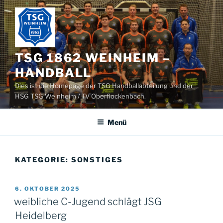
Zum
Inhalt
springen
TSG 1862 WEINHEIM –
HANDBALL
Dies ist die Homepage der TSG Handballabteilung und der
HSG TSG Weinheim / TV Oberflockenbach.
Menü
KATEGORIE:
SONSTIGES
VERÖFFENTLICHT
6. OKTOBER 2025
AM
weibliche C-Jugend schlägt JSG
Heidelberg