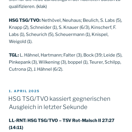
qualifizieren. (klak)
HSG TSG/TVO:
Nethövel, Neuhaus; Beulich, S. Labs (5),
Knapp (2), Schneider (1), S. Knauer (6/3), Kinscherf, F.
Labs (1), Scheurich (5), Scheuermann (1), Knispel,
Weigold (1).
TGL:
L. Hähnel, Hartmann; Falter (3), Bock (39; Leide (5),
Pinkepank (3), Wilkening (3), boppel (1), Teurer, Schilpp,
Cutrona (2), J. Hähnel (6/2).
VERÖFFENTLICHT
1. APRIL 2025
AM
HSG TSG/TVO kassiert gegnerischen
Ausgleich in letzter Sekunde
LL-RNT: HSG TSG/TVO – TSV Rot-Malsch II 27:27
(14:11)