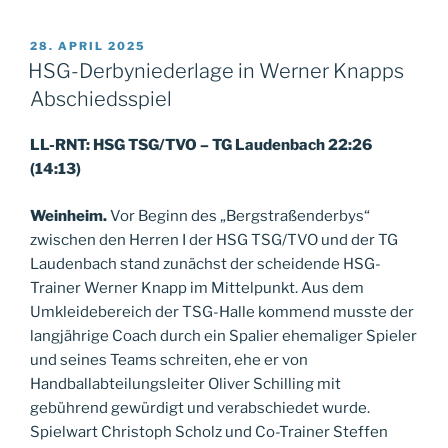
VERÖFFENTLICHT
28. APRIL 2025
AM
HSG-Derbyniederlage in Werner Knapps
Abschiedsspiel
LL-RNT: HSG TSG/TVO – TG Laudenbach 22:26
(14:13)
Weinheim.
Vor Beginn des „Bergstraßenderbys“
zwischen den Herren I der HSG TSG/TVO und der TG
Laudenbach stand zunächst der scheidende HSG-
Trainer Werner Knapp im Mittelpunkt. Aus dem
Umkleidebereich der TSG-Halle kommend musste der
langjährige Coach durch ein Spalier ehemaliger Spieler
und seines Teams schreiten, ehe er von
Handballabteilungsleiter Oliver Schilling mit
gebührend gewürdigt und verabschiedet wurde.
Spielwart Christoph Scholz und Co-Trainer Steffen