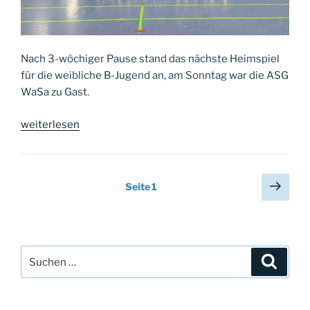
Nach 3-wöchiger Pause stand das nächste Heimspiel
für die weibliche B-Jugend an, am Sonntag war die ASG
WaSa zu Gast.
„Souveräner
weiterlesen
Heimsieg“
Seitennummerierung
Näch
Seite
1
Seit
der
Beiträge
Suche
Suche
nach: