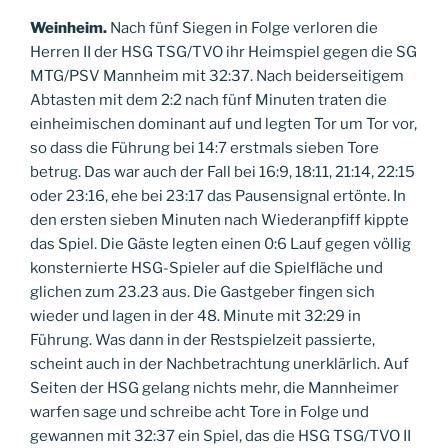
Weinheim.
Nach fünf Siegen in Folge verloren die
Herren II der HSG TSG/TVO ihr Heimspiel gegen die SG
MTG/PSV Mannheim mit 32:37. Nach beiderseitigem
Abtasten mit dem 2:2 nach fünf Minuten traten die
einheimischen dominant auf und legten Tor um Tor vor,
so dass die Führung bei 14:7 erstmals sieben Tore
betrug. Das war auch der Fall bei 16:9, 18:11, 21:14, 22:15
oder 23:16, ehe bei 23:17 das Pausensignal ertönte. In
den ersten sieben Minuten nach Wiederanpfiff kippte
das Spiel. Die Gäste legten einen 0:6 Lauf gegen völlig
konsternierte HSG-Spieler auf die Spielfläche und
glichen zum 23.23 aus. Die Gastgeber fingen sich
wieder und lagen in der 48. Minute mit 32:29 in
Führung. Was dann in der Restspielzeit passierte,
scheint auch in der Nachbetrachtung unerklärlich. Auf
Seiten der HSG gelang nichts mehr, die Mannheimer
warfen sage und schreibe acht Tore in Folge und
gewannen mit 32:37 ein Spiel, das die HSG TSG/TVO II