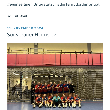
gegenseitigen Unterstützung die Fahrt dorthin antrat.
„Die
weiterlesen
nächsten
2
VERÖFFENTLICHT
11. NOVEMBER 2024
AM
Auswärtspunkte“
Souveräner Heimsieg