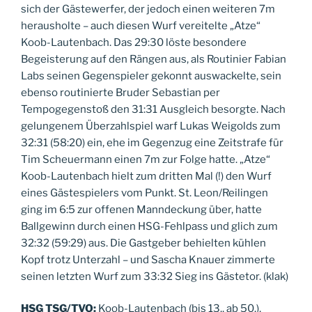
sich der Gästewerfer, der jedoch einen weiteren 7m
herausholte – auch diesen Wurf vereitelte „Atze“
Koob-Lautenbach. Das 29:30 löste besondere
Begeisterung auf den Rängen aus, als Routinier Fabian
Labs seinen Gegenspieler gekonnt auswackelte, sein
ebenso routinierte Bruder Sebastian per
Tempogegenstoß den 31:31 Ausgleich besorgte. Nach
gelungenem Überzahlspiel warf Lukas Weigolds zum
32:31 (58:20) ein, ehe im Gegenzug eine Zeitstrafe für
Tim Scheuermann einen 7m zur Folge hatte. „Atze“
Koob-Lautenbach hielt zum dritten Mal (!) den Wurf
eines Gästespielers vom Punkt. St. Leon/Reilingen
ging im 6:5 zur offenen Manndeckung über, hatte
Ballgewinn durch einen HSG-Fehlpass und glich zum
32:32 (59:29) aus. Die Gastgeber behielten kühlen
Kopf trotz Unterzahl – und Sascha Knauer zimmerte
seinen letzten Wurf zum 33:32 Sieg ins Gästetor. (klak)
HSG TSG/TVO:
Koob-Lautenbach (bis 13., ab 50.),