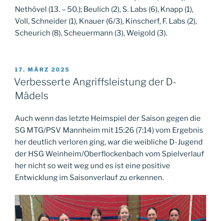
Nethövel (13. – 50.); Beulich (2), S. Labs (6), Knapp (1),
Voll, Schneider (1), Knauer (6/3), Kinscherf, F. Labs (2),
Scheurich (8), Scheuermann (3), Weigold (3).
VERÖFFENTLICHT
17. MÄRZ 2025
AM
Verbesserte Angriffsleistung der D-
Mädels
Auch wenn das letzte Heimspiel der Saison gegen die
SG MTG/PSV Mannheim mit 15:26 (7:14) vom Ergebnis
her deutlich verloren ging, war die weibliche D-Jugend
der HSG Weinheim/Oberflockenbach vom Spielverlauf
her nicht so weit weg und es ist eine positive
Entwicklung im Saisonverlauf zu erkennen.