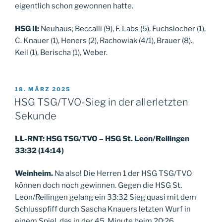
eigentlich schon gewonnen hatte.
HSG II:
Neuhaus; Beccalli (9), F. Labs (5), Fuchslocher (1),
C. Knauer (1), Heners (2), Rachowiak (4/1), Brauer (8).,
Keil (1), Berischa (1), Weber.
VERÖFFENTLICHT
18. MÄRZ 2025
AM
HSG TSG/TVO-Sieg in der allerletzten
Sekunde
LL-RNT: HSG TSG/TVO – HSG St. Leon/Reilingen
33:32 (14:14)
Weinheim.
Na also! Die Herren 1 der HSG TSG/TVO
können doch noch gewinnen. Gegen die HSG St.
Leon/Reilingen gelang ein 33:32 Sieg quasi mit dem
Schlusspfiff durch Sascha Knauers letzten Wurf in
einem Spiel, das in der 45. Minute beim 20:26