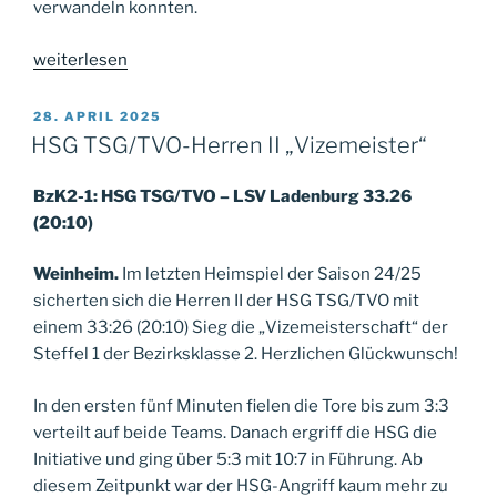
verwandeln konnten.
„weibliche
weiterlesen
C-
Jugend
VERÖFFENTLICHT
28. APRIL 2025
AM
schlägt
HSG TSG/TVO-Herren II „Vizemeister“
JSG
Heidelberg“
BzK2-1: HSG TSG/TVO – LSV Ladenburg 33.26
(20:10)
Weinheim.
Im letzten Heimspiel der Saison 24/25
sicherten sich die Herren II der HSG TSG/TVO mit
einem 33:26 (20:10) Sieg die „Vizemeisterschaft“ der
Steffel 1 der Bezirksklasse 2. Herzlichen Glückwunsch!
In den ersten fünf Minuten fielen die Tore bis zum 3:3
verteilt auf beide Teams. Danach ergriff die HSG die
Initiative und ging über 5:3 mit 10:7 in Führung. Ab
diesem Zeitpunkt war der HSG-Angriff kaum mehr zu