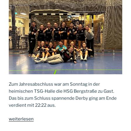
Zum Jahresabschluss war am Sonntag in der
heimischen TSG-Halle die HSG Bergstraße zu Gast.
Das bis zum Schluss spannende Derby ging am Ende
verdient mit 22:22 aus.
„Spannendes
weiterlesen
Derby