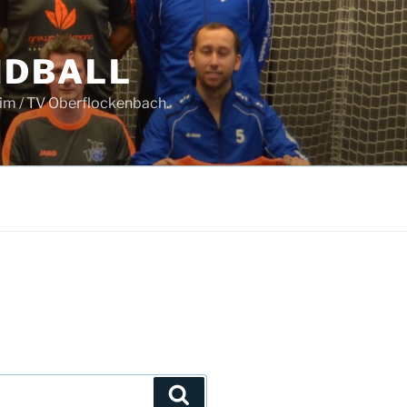
NDBALL
im / TV Oberflockenbach.
Suchen