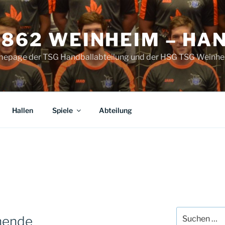
1862 WEINHEIM – HA
omepage der TSG Handballabteilung und der HSG TSG Weinhe
Hallen
Spiele
Abteilung
Suche
nende
nach: