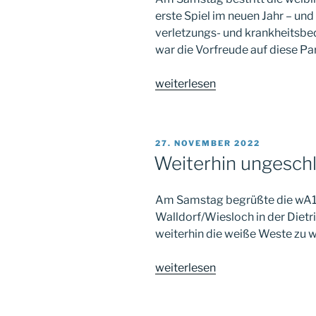
erste Spiel im neuen Jahr – und
verletzungs- und krankheitsbe
war die Vorfreude auf diese Par
„Kantersieg
weiterlesen
nach
langer
Spielpause“
VERÖFFENTLICHT
27. NOVEMBER 2022
AM
Weiterhin ungesch
Am Samstag begrüßte die wA1 
Walldorf/Wiesloch in der Dietri
weiterhin die weiße Weste zu 
„Weiterhin
weiterlesen
ungeschlagen“