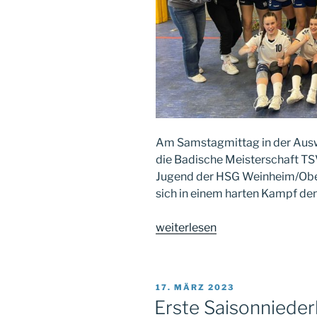
Am Samstagmittag in der Aus
die Badische Meisterschaft TS
Jugend der HSG Weinheim/Ober
sich in einem harten Kampf den
„Zum
weiterlesen
Abschluss
die
Meisterschaft“
VERÖFFENTLICHT
17. MÄRZ 2023
AM
Erste Saisonnieder