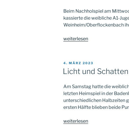
Beim Nachholspiel am Mittwo
kassierte die weibliche A1-Ju
Weinheim/Oberflockenbach ihr
„Erste
weiterlesen
Saisonniederlage
in
Pforzheim“
VERÖFFENTLICHT
4. MÄRZ 2023
AM
Licht und Schatten
Am Samstag hatte die weibli
letzten Heimspiel in der Badenl
unterschiedlichen Halbzeiten g
ersten Hälfte blieben beide Pun
„Licht
weiterlesen
und