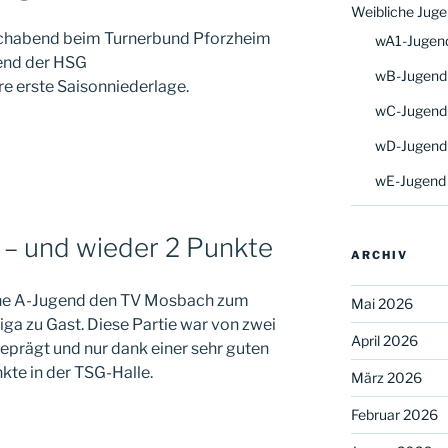
Weibliche Jug
chabend beim Turnerbund Pforzheim
wA1-Jugen
gend der HSG
wB-Jugend
e erste Saisonniederlage.
wC-Jugend
wD-Jugend
wE-Jugend
 – und wieder 2 Punkte
ARCHIV
che A-Jugend den TV Mosbach zum
Mai 2026
iga zu Gast. Diese Partie war von zwei
April 2026
eprägt und nur dank einer sehr guten
kte in der TSG-Halle.
März 2026
Februar 2026