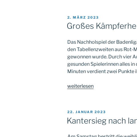
Schatten
–
VERÖFFENTLICHT
2. MÄRZ 2023
und
AM
Großes Kämpferher
wieder
2
Das Nachholspiel der Badenl
Punkte“
den Tabellenzweiten aus Rot-M
gewonnen wurde. Durch vier Au
gesunden Spielerinnen alles i
Minuten verdient zwei Punkte i
„Großes
weiterlesen
Kämpferherz
bringt
2
VERÖFFENTLICHT
22. JANUAR 2023
Punkte“
AM
Kantersieg nach la
Am Samstag bestritt die weibl