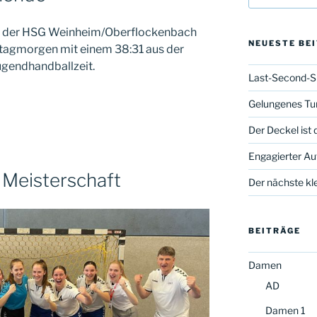
n der HSG Weinheim/Oberflockenbach
NEUESTE BE
tagmorgen mit einem 38:31 aus der
ugendhandballzeit.
Last-Second-S
Gelungenes Tur
Der Deckel ist 
Engagierter Auf
 Meisterschaft
Der nächste kle
BEITRÄGE
Damen
AD
Damen 1