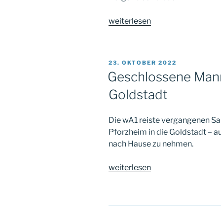
„39:21
weiterlesen
in
der
zweiten
VERÖFFENTLICHT
23. OKTOBER 2022
Auflage
AM
Geschlossene Mann
des
Goldstadt
Bergstraßen-
Derbys“
Die wA1 reiste vergangenen S
Pforzheim in die Goldstadt – au
nach Hause zu nehmen.
„Geschlossene
weiterlesen
Mannschaftsleistung
in
der
Goldstadt“