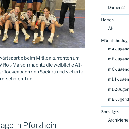
Damen 2
Herren
AH
Männliche Jug
mA-Jugen
wärtspartie beim Mitkonkurrenten um
mB-Jugen
V Rot-Malsch machte die weibliche A1-
mC-Jugen
flockenbach den Sack zu und sicherte
 ersehnten Titel.
mD1-Jugen
mD2-Juge
mE-Jugend
Sonstiges
Archivierte
lage in Pforzheim