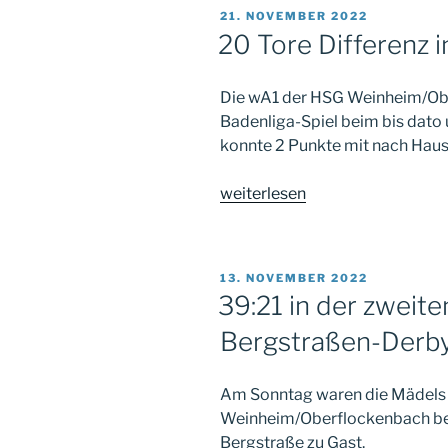
VERÖFFENTLICHT
21. NOVEMBER 2022
AM
20 Tore Differenz 
Die wA1 der HSG Weinheim/Ob
Badenliga-Spiel beim bis dat
konnte 2 Punkte mit nach Hau
„20
weiterlesen
Tore
Differenz
in
VERÖFFENTLICHT
13. NOVEMBER 2022
Mosbach“
AM
39:21 in der zweit
Bergstraßen-Derb
Am Sonntag waren die Mädels
Weinheim/Oberflockenbach ber
Bergstraße zu Gast.