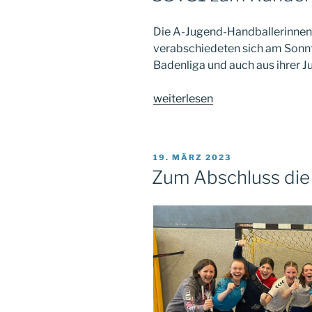
Die A-Jugend-Handballerinne
verabschiedeten sich am Sonn
Badenliga und auch aus ihrer J
„38
weiterlesen
:
31
zum
VERÖFFENTLICHT
19. MÄRZ 2023
Rundenende“
AM
Zum Abschluss die