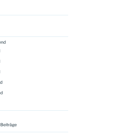
end
d
d
d
d
nd
 Beiträge