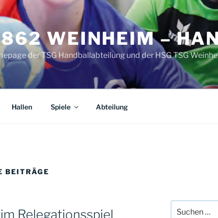
1862 WEINHEIM – HA
omepage der TSG Handballabteilung und der HSG TSG Weinhe
Hallen
Spiele
Abteilung
E BEITRÄGE
Suche
im Relegationsspiel
nach: