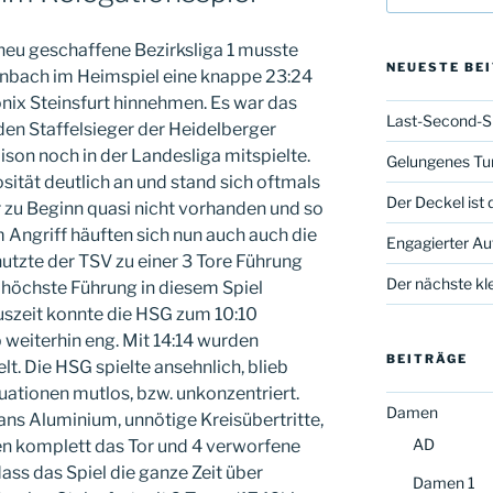
neu geschaffene Bezirksliga 1 musste
NEUESTE BE
bach im Heimspiel eine knappe 23:24
ix Steinsfurt hinnehmen. Es war das
Last-Second-S
den Staffelsieger der Heidelberger
Saison noch in der Landesliga mitspielte.
Gelungenes Tur
ität deutlich an und stand sich oftmals
Der Deckel ist 
 zu Beginn quasi nicht vorhanden und so
m Angriff häuften sich nun auch auch die
Engagierter Auf
utzte der TSV zu einer 3 Tore Führung
Der nächste kle
e höchste Führung in diesem Spiel
uszeit konnte die HSG zum 10:10
 weiterhin eng. Mit 14:14 wurden
BEITRÄGE
lt. Die HSG spielte ansehnlich, blieb
uationen mutlos, bzw. unkonzentriert.
Damen
ans Aluminium, unnötige Kreisübertritte,
AD
n komplett das Tor und 4 verworfene
ass das Spiel die ganze Zeit über
Damen 1