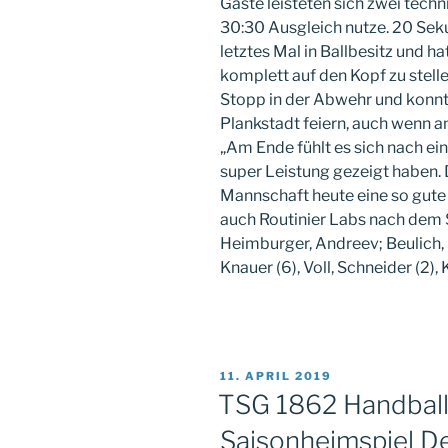
Gäste leisteten sich zwei tech
30:30 Ausgleich nutze. 20 Sek
letztes Mal in Ballbesitz und h
komplett auf den Kopf zu stell
Stopp in der Abwehr und konn
Plankstadt feiern, auch wenn 
„Am Ende fühlt es sich nach ein
super Leistung gezeigt haben. 
Mannschaft heute eine so gute 
auch Routinier Labs nach dem 
Heimburger, Andreev; Beulich, 
Knauer (6), Voll, Schneider (2), 
VERÖFFENTLICHT
11. APRIL 2019
AM
TSG 1862 Handballe
Saisonheimspiel D