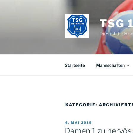
Zum
Inhalt
springen
TSG 
Dies ist die H
Startseite
Mannschaften
KATEGORIE:
ARCHIVIERT
VERÖFFENTLICHT
6. MAI 2019
AM
Damen 1 zu nervös 