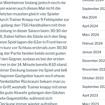
die Weinheimer bislang jedoch noch nie
en waren auch dieses Mal nicht die
September 20
etzten mussten gleich vier Spieler
Mai 2024
rch Trainer Knapp nur 9 Feldspieler zur
 gelang den TSG Handballern mit ihrer
April 2024
eistung in dieser Saison beim 30:30 der
März 2024
t. Dabei hätten die Gäste sich den Sieg
anze Spiel lagen die 62er in Front bevor
Februar 2024
m kurz vor Schluss erstmals zum 30:30
Januar 2024
g der Partie fanden beide sonst guten
 den Gegner, sodass es bei der ersten
Dezember 202
er in der 14. Minute bereits 8:10 stand.
November 20
imer Deckung besser ins Spiel und ließ
berlegenen Gastgeber kaum noch etwas
Oktober 2023
 Plankstädter Rückraum bekam man zu
September 20
n Griff, weshalb Trainer knapp mit einer
die gute Abwehr gelangen den Gästen
April 2023
tete Gegenstöße, während sich
 Deckung immer wieder aufreiben
März 2023