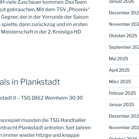
Januar 2026
DBH viele Zuschauer kommen. DasTeam
 gut gebrauchen. Mit dem TSV „Phoenix“
Dezember 202
Gegner, der in der Vorrunde der Saison
November 20
 spielte, dann zurückzog und im ersten
Meisterschaft in der 2. Kreisliga HD
Oktober 2025
September 20
Mai 2025
April 2025
ls in Plankstadt
März 2025
Februar 2025
nkstadt II – TSG 1862 Weinheim 30:30
Januar 2025
Dezember 202
aisonspiel mussten die TSG Handballer
November 20
ntracht Plankstadt antreten. Seit Jahren
en immer wieder hitzige und knappe
Oktober 2024