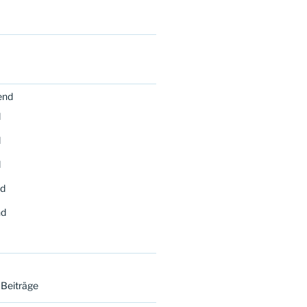
end
d
d
d
d
nd
 Beiträge