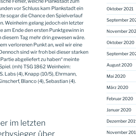
nische Fehler, welche Plankstadt zum
unden vor Schluss kam Plankstadt ein
Oktober 2021
atte sogar die Chance den Spielverlauf
September 20
en. Weinheim gelang jedoch ein letzter
te am Ende den ersten Punktgewinn in
November 20
an diesem Tag mehr drin gewesen wäre.
Oktober 2020
em verlorenen Punkt an, weil wir eine
Dennoch sind wir froh bei dieser starken
September 20
Partie abgeliefert zu haben“ meinte
August 2020
Spiel. (mh) TSG 1862 Weinheim:
S. Labs (4), Knapp (10/5), Ehrmann,
Mai 2020
Kinscherf, Blanco (4), Sebastian (4).
März 2020
Februar 2020
Januar 2020
r im letzten
Dezember 201
erbysieger über
November 20