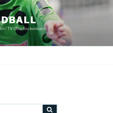
NDBALL
im / TV Oberflockenbach.
Suchen