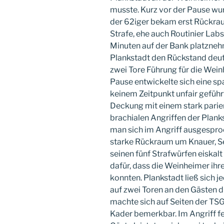
musste. Kurz vor der Pause wur
der 62iger bekam erst Rückrau
Strafe, ehe auch Routinier Labs
Minuten auf der Bank platzneh
Plankstadt den Rückstand deutl
zwei Tore Führung für die Wein
Pause entwickelte sich eine spa
keinem Zeitpunkt unfair geführ
Deckung mit einem stark parie
brachialen Angriffen der Plan
man sich im Angriff ausgesproc
starke Rückraum um Knauer, Se
seinen fünf Strafwürfen eiskalt
dafür, dass die Weinheimer ih
konnten. Plankstadt ließ sich 
auf zwei Toren an den Gästen d
machte sich auf Seiten der TS
Kader bemerkbar. Im Angriff fe