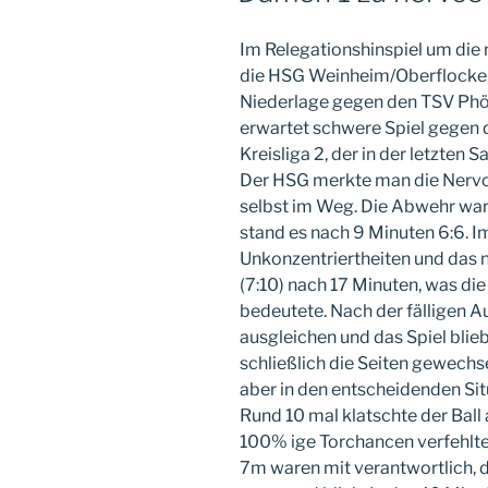
Im Relegationshinspiel um die 
die HSG Weinheim/Oberflocken
Niederlage gegen den TSV Phön
erwartet schwere Spiel gegen 
Kreisliga 2, der in der letzten 
Der HSG merkte man die Nervos
selbst im Weg. Die Abwehr war
stand es nach 9 Minuten 6:6. I
Unkonzentriertheiten und das n
(7:10) nach 17 Minuten, was di
bedeutete. Nach der fälligen A
ausgleichen und das Spiel blieb
schließlich die Seiten gewechse
aber in den entscheidenden Sit
Rund 10 mal klatschte der Ball 
100% ige Torchancen verfehlte
7m waren mit verantwortlich, d