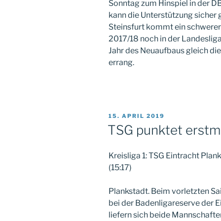
Sonntag zum Hinspiel in der 
kann die Unterstützung sicher
Steinsfurt kommt ein schwerer 
2017/18 noch in der Landesliga
Jahr des Neuaufbaus gleich die 
errang.
VERÖFFENTLICHT
15. APRIL 2019
AM
TSG punktet erstma
Kreisliga 1: TSG Eintracht Pla
(15:17)
Plankstadt. Beim vorletzten S
bei der Badenligareserve der Ei
liefern sich beide Mannschaft