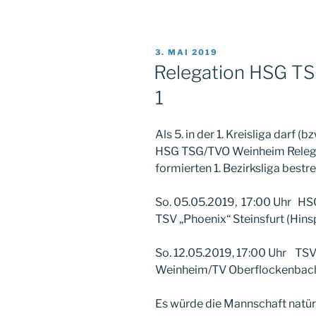
VERÖFFENTLICHT
3. MAI 2019
AM
Relegation HSG T
1
Als 5. in der 1. Kreisliga darf 
HSG TSG/TVO Weinheim Relegat
formierten 1. Bezirksliga bestr
So. 05.05.2019, 17:00 Uhr H
TSV „Phoenix“ Steinsfurt (Hins
So. 12.05.2019, 17:00 Uhr TSV
Weinheim/TV Oberflockenbach 
Es würde die Mannschaft natür