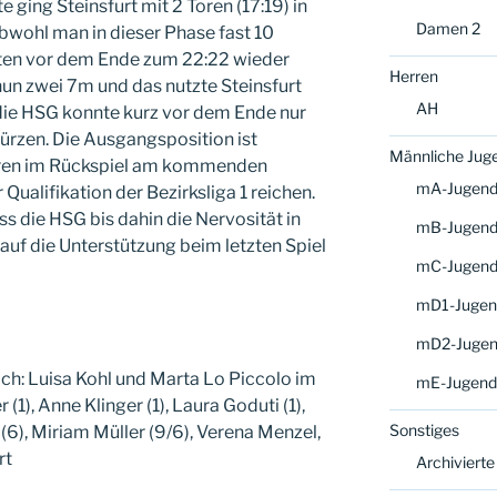
 ging Steinsfurt mit 2 Toren (17:19) in
Damen 2
bwohl man in dieser Phase fast 10
uten vor dem Ende zum 22:22 wieder
Herren
un zwei 7m und das nutzte Steinsfurt
AH
 die HSG konnte kurz vor dem Ende nur
rzen. Die Ausgangsposition ist
Männliche Jug
 Toren im Rückspiel am kommenden
mA-Jugen
Qualifikation der Bezirksliga 1 reichen.
s die HSG bis dahin die Nervosität in
mB-Jugen
uf die Unterstützung beim letzten Spiel
mC-Jugen
mD1-Jugen
mD2-Juge
: Luisa Kohl und Marta Lo Piccolo im
mE-Jugend
r (1), Anne Klinger (1), Laura Goduti (1),
Sonstiges
 (6), Miriam Müller (9/6), Verena Menzel,
rt
Archivierte