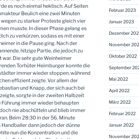
de es noch einmal hektisch. Auf Seiten
Februar 2023
makteur Beulich eine zwei Minuten
 wegen zu starker Proteste gleich vier
Januar 2023
men musste. In dieser Phase gelang es
Dezember 202
ich zu verkürzen, sodass es mit einer
heimer in die Pause ging. Nach der
November 20
nnende, hitzige Partie, die jedoch zu
Oktober 2022
t war. Die sehr gute Weinheimer
renden Torhüter Heimburger konnte die
September 20
kstädter immer wieder stoppen, während
Mai 2022
hen effizient zeigte. Vor allem der
bastian und Knapp, der sich auch bei
April 2022
 zeigte, sorgte in der zweiten Halbzeit
März 2022
re Führung immer wieder behaupten
jedoch nie abschütteln und blieb immer
Februar 2022
ran. Beim 28:30 in der 56. Minute
Januar 2022
G Handballer dann jedoch der dünne
hlte nun die Konzentration und die
November 202