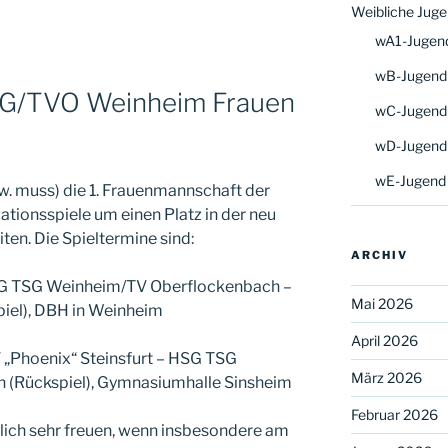
Weibliche Jug
wA1-Jugen
wB-Jugend
SG/TVO Weinheim Frauen
wC-Jugend
wD-Jugend
wE-Jugend
(bzw. muss) die 1. Frauenmannschaft der
ionsspiele um einen Platz in der neu
eiten. Die Spieltermine sind:
ARCHIV
SG TSG Weinheim/TV Oberflockenbach –
Mai 2026
piel), DBH in Weinheim
April 2026
 „Phoenix“ Steinsfurt – HSG TSG
März 2026
(Rückspiel), Gymnasiumhalle Sinsheim
Februar 2026
lich sehr freuen, wenn insbesondere am