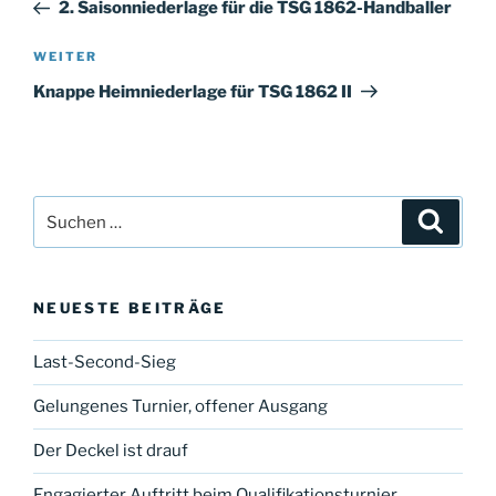
Beitrag
2. Saisonniederlage für die TSG 1862-Handballer
Nächster
WEITER
Beitrag
Knappe Heimniederlage für TSG 1862 II
Suche
Suche
nach:
NEUESTE BEITRÄGE
Last-Second-Sieg
Gelungenes Turnier, offener Ausgang
Der Deckel ist drauf
Engagierter Auftritt beim Qualifikationsturnier