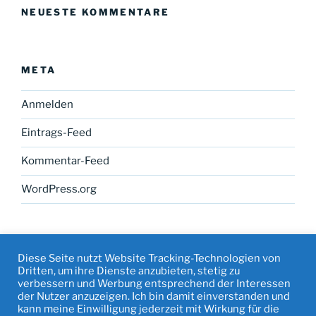
NEUESTE KOMMENTARE
META
Anmelden
Eintrags-Feed
Kommentar-Feed
WordPress.org
Diese Seite nutzt Website Tracking-Technologien von
Dritten, um ihre Dienste anzubieten, stetig zu
verbessern und Werbung entsprechend der Interessen
Facebook
Instagram
Mail
Datenschutz
der Nutzer anzuzeigen. Ich bin damit einverstanden und
&
kann meine Einwilligung jederzeit mit Wirkung für die