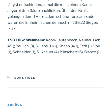
längst entschieden, zumal die mit kleinem Kader
angereisten Gäste nachließen. Über den Kreis
gelangen dem TV trotzdem schöne Tore, am Ende
waren die Einheimischen dennoch mit 36:22 Sieger.
(klak)
TSG 1862 Weinheim:
Koob-Lautenbach, Neuhaus (ab
49.); Beulich (8), S. Labs (11/1), Knapp (4/1), Fath (1), Voll
(1), Schneider (1), S. Knauer (4), Kinscherf (5), Blanco (1).
KATEGORIEN
SONSTIGES
Beitragsnavigation
Vorheriger
ZURÜCK