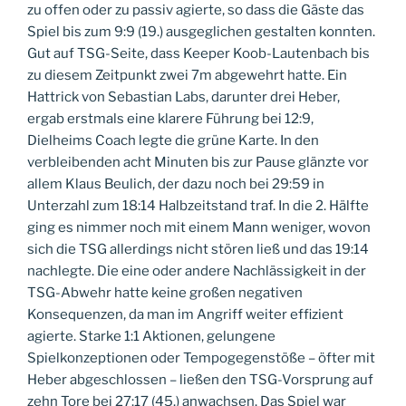
zu offen oder zu passiv agierte, so dass die Gäste das
Spiel bis zum 9:9 (19.) ausgeglichen gestalten konnten.
Gut auf TSG-Seite, dass Keeper Koob-Lautenbach bis
zu diesem Zeitpunkt zwei 7m abgewehrt hatte. Ein
Hattrick von Sebastian Labs, darunter drei Heber,
ergab erstmals eine klarere Führung bei 12:9,
Dielheims Coach legte die grüne Karte. In den
verbleibenden acht Minuten bis zur Pause glänzte vor
allem Klaus Beulich, der dazu noch bei 29:59 in
Unterzahl zum 18:14 Halbzeitstand traf. In die 2. Hälfte
ging es nimmer noch mit einem Mann weniger, wovon
sich die TSG allerdings nicht stören ließ und das 19:14
nachlegte. Die eine oder andere Nachlässigkeit in der
TSG-Abwehr hatte keine großen negativen
Konsequenzen, da man im Angriff weiter effizient
agierte. Starke 1:1 Aktionen, gelungene
Spielkonzeptionen oder Tempogegenstöße – öfter mit
Heber abgeschlossen – ließen den TSG-Vorsprung auf
zehn Tore bei 27:17 (45.) anwachsen. Das Spiel war