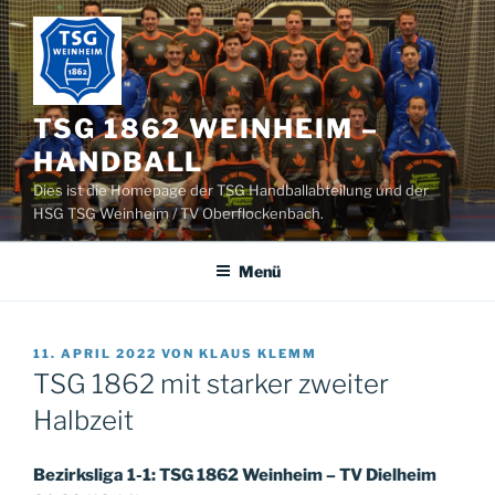
Zum
Inhalt
springen
TSG 1862 WEINHEIM –
HANDBALL
Dies ist die Homepage der TSG Handballabteilung und der
HSG TSG Weinheim / TV Oberflockenbach.
Menü
VERÖFFENTLICHT
11. APRIL 2022
VON
KLAUS KLEMM
AM
TSG 1862 mit starker zweiter
Halbzeit
Bezirksliga 1-1: TSG 1862 Weinheim – TV Dielheim