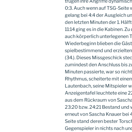
trugen ihre Angriffe dynamisch
0:3. Auch wenn auf TSG-Seite we
gelang bei 4:4 der Ausgleich und
den letzten Minuten der 1. Hälf
11:14 ging es in die Kabinen. Z
auch körperlich unterlegenen T
Wiederbeginn blieben die Gäs
spielbestimmend und erzielten 
(34.). Dieses Missgeschick ste
zumindest den Anschluss bis zu
Minuten passierte, war so nich
Rhythmus, scheiterte mit ein
Lautenbach, seine Mitspieler wa
Anzeigentafel leuchtete eine 2
aus dem Rückraum von Sascha 
23:20 bzw. 24:21 Bestand und 
erneut von Sascha Knauer bei 4
Seite stand deren bester Tors
Gegenspieler in nichts nach un