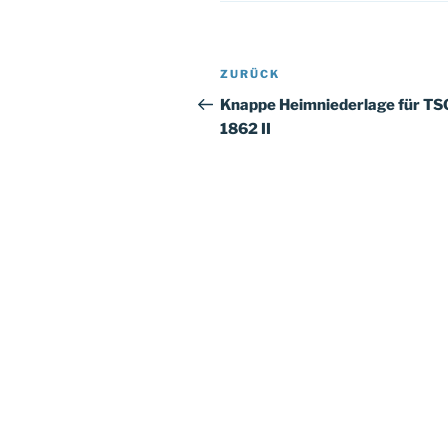
Beitragsnavigation
Vorheriger
ZURÜCK
Beitrag
Knappe Heimniederlage für TS
1862 II