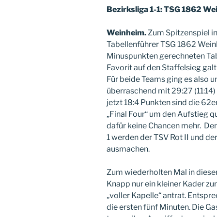
Bezirksliga 1-1: TSG 1862 We
Weinheim.
Zum Spitzenspiel in
Tabellenführer TSG 1862 Wein
Minuspunkten gerechneten Tabe
Favorit auf den Staffelsieg galt
Für beide Teams ging es also u
überraschend mit 29:27 (11:14) 
jetzt 18:4 Punkten sind die 62er
„Final Four“ um den Aufstieg qu
dafür keine Chancen mehr. Den 
1 werden der TSV Rot II und der 
ausmachen.
Zum wiederholten Mal in dies
Knapp nur ein kleiner Kader zu
„voller Kapelle“ antrat. Entsp
die ersten fünf Minuten. Die Ga