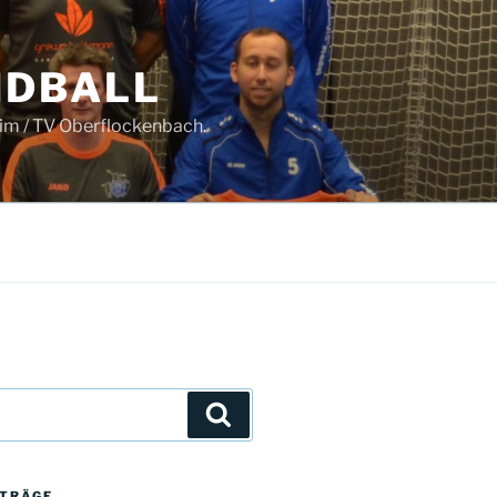
NDBALL
im / TV Oberflockenbach.
Suchen
ITRÄGE