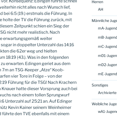
 vor. Konsequenz: Edingen führte schnell
Herren
iterhin nicht alles nach Wunsch lief,
AH
 bei 6:5 (19.) erstmals die Führung. In
te holte der TV die Führung zurück, mit
Männliche Jug
u diesem Zeitpunkt schien ein Sieg der
mA-Jugen
SG nicht mehr realistisch. Nach
mB-Jugen
te erwartungsgemäß weiter
sogar in doppelter Unterzahl das 14:16
mC-Jugen
ckten die 62er weg und hielten
mD1-Jugen
m 18:19 (43.). Was in den folgenden
t zu erwarten. Edingen geriet aus dem
mD2-Juge
em 7m an TSG-Keeper „Atze“ Koob-
mE-Jugend
rfen vier Tore in Folge – von der
2:19 Führung für die TSG! Nach Krachern
Sonstiges
Knauer hatte dieser Vorsprung auch bei
Archivierte
wuchs nach einem tollen Sprungwurf
:6 Unterzahl auf 25:21 an. Auf Edinger
Weibliche Jug
chütz Kevin Kainer seinem Weinheimer
wA1-Jugen
d führte den TVE ebenfalls mit einem