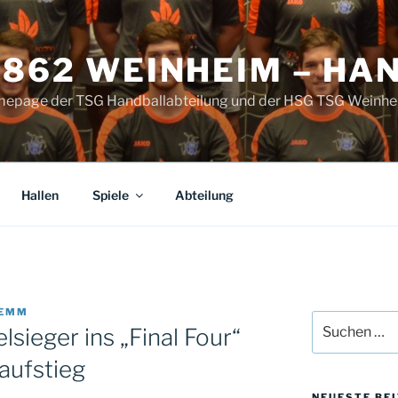
1862 WEINHEIM – HA
omepage der TSG Handballabteilung und der HSG TSG Weinhe
Hallen
Spiele
Abteilung
LEMM
Suche
lsieger ins „Final Four“
nach:
aufstieg
NEUESTE BE