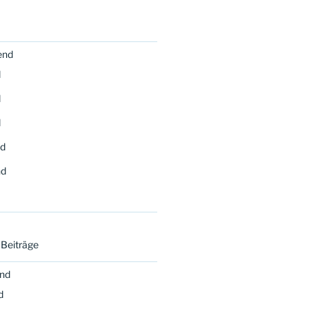
end
d
d
d
d
nd
 Beiträge
end
d