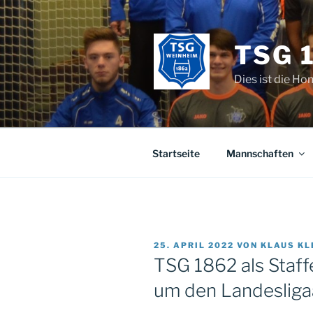
Zum
Inhalt
springen
TSG 
Dies ist die H
Startseite
Mannschaften
VERÖFFENTLICHT
25. APRIL 2022
VON
KLAUS K
AM
TSG 1862 als Staffe
um den Landesliga