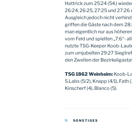
Hattrick zum 25:24 (54.) wiede
26:24, 26:25, 27:25 und 27:26
Ausgleich jedoch nicht verhind
griffen die Gäste nach dem 28:2
man eigentlich nur aus höhere
vom Feld und spielten „7:6“- al
nutzte TSG-Keeper Koob-Laute
zum umjubelten 29:27 Siegtreffe
den Zweiten der Bezirksligastaf
TSG 1862 Weinheim:
Koob-Lau
S.Labs (5/2), Knapp (4/1), Fath (1)
Kinscherf (4), Blanco (5).
KATEGORIEN
SONSTIGES