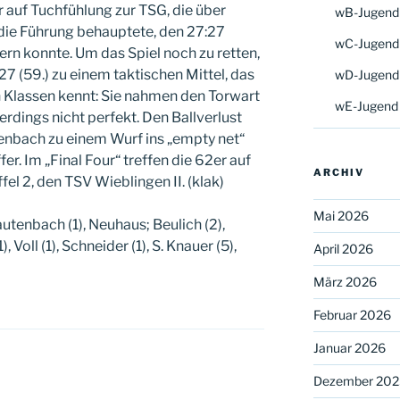
r auf Tuchfühlung zur TSG, die über
wB-Jugend
 die Führung behauptete, den 27:27
wC-Jugend
ern konnte. Um das Spiel noch zu retten,
7 (59.) zu einem taktischen Mittel, das
wD-Jugend
n Klassen kennt: Sie nahmen den Torwart
wE-Jugend
lerdings nicht perfekt. Den Ballverlust
nbach zu einem Wurf ins „empty net“
r. Im „Final Four“ treffen die 62er auf
ARCHIV
fel 2, den TSV Wieblingen II. (klak)
Mai 2026
tenbach (1), Neuhaus; Beulich (2),
, Voll (1), Schneider (1), S. Knauer (5),
April 2026
März 2026
Februar 2026
Januar 2026
Dezember 202