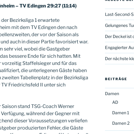
inheim – TV Edingen 29:27 (11:14)
Last-Second-S
 der Bezirksliga 1 erwartete
Gelungenes Tur
heim mit dem TV Edingen den nach
llenzweiten, der vor der Saison als
Der Deckel ist 
 und auch in dieser Partie favorisiert war.
Engagierter Auf
m sehr viel, wobei die Gastgeber
das bessere Ende für sich hatten. Mit
Der nächste kle
 vorzeitig Staffelsieger und für das
alifiziert, die unterlegenen Gäste haben
zweiten Tabellenplatz in der Bezirksliga
BEITRÄGE
TV Friedrichsfeld II unter sich
Damen
AD
er Saison stand TSG-Coach Werner
Damen 1
r Verfügung, während der Gegner mit
rechend dieser Voraussetzungen verliefen
Damen 2
stgeber produzierten Fehler, die Gäste