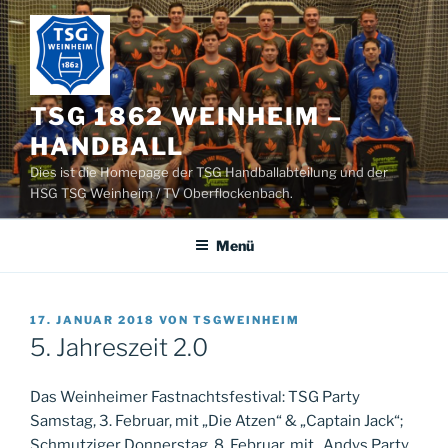
Zum
Inhalt
springen
TSG 1862 WEINHEIM –
HANDBALL
Dies ist die Homepage der TSG Handballabteilung und der
HSG TSG Weinheim / TV Oberflockenbach.
Menü
VERÖFFENTLICHT
17. JANUAR 2018
VON
TSGWEINHEIM
AM
5. Jahreszeit 2.0
Das Weinheimer Fastnachtsfestival: TSG Party
Samstag, 3. Februar, mit „Die Atzen“ & „Captain Jack“;
Schmutziger Donnerstag, 8. Februar, mit „Andys Party