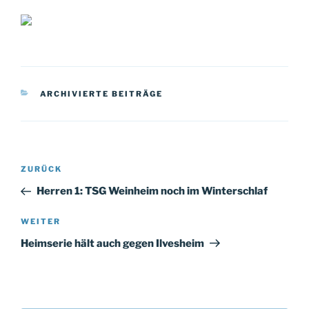
KATEGORIEN
ARCHIVIERTE BEITRÄGE
Beitragsnavigation
Vorheriger
ZURÜCK
Beitrag
Herren 1: TSG Weinheim noch im Winterschlaf
Nächster
WEITER
Beitrag
Heimserie hält auch gegen Ilvesheim