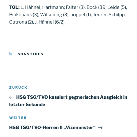
TGL:
L. Hähnel, Hartmann; Falter (3), Bock (39; Leide (5),
Pinkepank (3), Wilkening (3), boppel (1), Teurer, Schilpp,
Cutrona (2), J. Hähnel (6/2).
KATEGORIEN
SONSTIGES
Beitragsnavigation
Vorheriger
ZURÜCK
Beitrag
HSG TSG/TVO kassiert gegnerischen Ausgleich in
letzter Sekunde
Nächster
WEITER
Beitrag
HSG TSG/TVO-Herren II „Vizemeister“