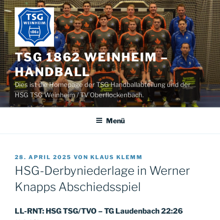
Zum
Inhalt
springen
TSG 1862 WEINHEIM –
HANDBALL
Dies ist die Homepage der TSG Handballabteilung und der
HSG TSG Weinheim / TV Oberflockenbach.
Menü
VERÖFFENTLICHT
28. APRIL 2025
VON
KLAUS KLEMM
AM
HSG-Derbyniederlage in Werner
Knapps Abschiedsspiel
LL-RNT: HSG TSG/TVO – TG Laudenbach 22:26