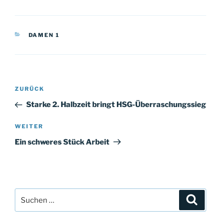
KATEGORIEN
DAMEN 1
Beitragsnavigation
Vorheriger
ZURÜCK
Beitrag
Starke 2. Halbzeit bringt HSG-Überraschungssieg
Nächster
WEITER
Beitrag
Ein schweres Stück Arbeit
Suche
Suche
nach: