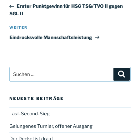
Beitrag
Erster Punktgewinn für HSG TSG/TVO II gegen
SGL II
Nächster
WEITER
Beitrag
Eindrucksvolle Mannschaftsleistung
Suche
Suche
nach:
NEUESTE BEITRÄGE
Last-Second-Sieg
Gelungenes Turnier, offener Ausgang
Der Deckel ist drauf