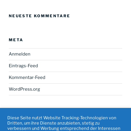
NEUESTE KOMMENTARE
META
Anmelden
Eintrags-Feed
Kommentar-Feed
WordPress.org
Diese Seite nutzt Website Tracking-Technologien von
Dritten, um ihre Dienste anzubieten, stetig zu
verbessern und Werbung entsprechend der Interessen
Facebook
Instagram
Mail
Datenschutz