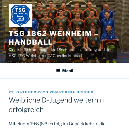
Zum
Inhalt
springen
TSG 1862 WEINHEIM –
HANDBALL
Dies ist die Homepage der TSG Handballabteilung und der
HSG TSG Weinheim / TV Oberflockenbach.
Menü
VERÖFFENTLICHT
22. OKTOBER 2023
VON
REGINA GRUBER
AM
Weibliche D-Jugend weiterhin
erfolgreich
Mit einem 19:8 (8:3) Erfolg im Gepäck kehrte die