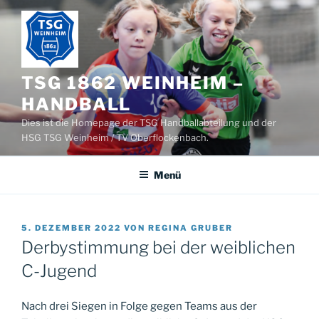
Zum
Inhalt
springen
TSG 1862 WEINHEIM –
HANDBALL
Dies ist die Homepage der TSG Handballabteilung und der
HSG TSG Weinheim / TV Oberflockenbach.
Menü
VERÖFFENTLICHT
5. DEZEMBER 2022
VON
REGINA GRUBER
AM
Derbystimmung bei der weiblichen
C-Jugend
Nach drei Siegen in Folge gegen Teams aus der