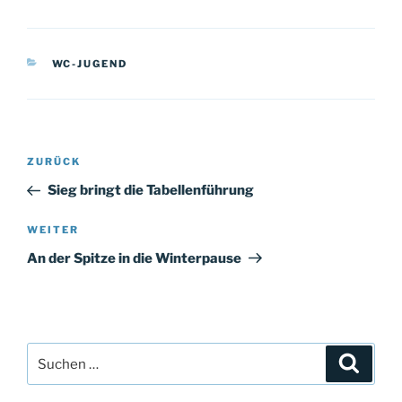
KATEGORIEN
WC-JUGEND
Beitragsnavigation
Vorheriger
ZURÜCK
Beitrag
Sieg bringt die Tabellenführung
Nächster
WEITER
Beitrag
An der Spitze in die Winterpause
Suche
Suche
nach: