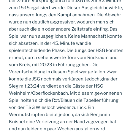
der 3-Tore Vorsprung durch die JSG bis zur 32. Minute
zum 15:15 egalisiert wurde. Dieser Ausgleich bewirkte,
dass unsere Jungs den Kampf annahmen. Die Abwehr
wurde nun deutlich aggressiver, wodurch man sich
aber auch die ein oder andere Zeitstrafe einfing. Das
Spiel war nun ausgeglichen. Keine Mannschaft konnte
sich absetzen. In der 45. Minute war die
spielentscheidende Phase. Die Jungs der HSG konnten
erneut, durch sehenswerte Tore vom Rückraum und
vom Kreis, mit 20:23 in Führung gehen. Die
Vorentscheidung in diesem Spiel war gefallen. Zwar
konnte die JSG nochmals verkürzen, jedoch ging der
Sieg mit 23:24 verdient an die Gäste der HSG
Weinheim/Oberflockenbach. Mit diesem gewonnenen
Spiel holten sich die Rot/Blauen die Tabellenführung
von der TSG Wiesloch wieder zurück. Ein
Wermutstropfen bleibt jedoch, da sich Benjamin
Knispel eine Verletzung an der Hand zugezogen hat
und nun leider ein paar Wochen ausfallen wird.