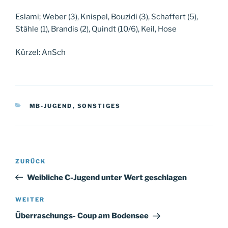
Eslami; Weber (3), Knispel, Bouzidi (3), Schaffert (5),
Stähle (1), Brandis (2), Quindt (10/6), Keil, Hose
Kürzel: AnSch
KATEGORIEN
MB-JUGEND
,
SONSTIGES
Beitragsnavigation
Vorheriger
ZURÜCK
Beitrag
Weibliche C-Jugend unter Wert geschlagen
Nächster
WEITER
Beitrag
Überraschungs- Coup am Bodensee