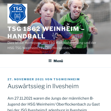
Zum
Inhalt
springen
TSG 1862 WEINHEIM –
HANDBALL
Dies ist die Homepage der TSG Handballabteilung und der
HSG TSG Weinheim / TV Oberflockenbach.
Menü
VERÖFFENTLICHT
27. NOVEMBER 2021
VON
TSGWEINHEIM
AM
Auswärtssieg in Ilvesheim
Am 27.11.2021 waren die Jungs der männlichen B-
Jugend der HSG Weinheim/ Oberflockenbach zu Gast
bei der JSG Ilvesheim/Ladenburg in Ilvesheim.