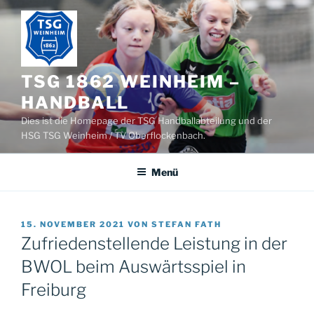
Zum
Inhalt
springen
TSG 1862 WEINHEIM –
HANDBALL
Dies ist die Homepage der TSG Handballabteilung und der
HSG TSG Weinheim / TV Oberflockenbach.
Menü
VERÖFFENTLICHT
15. NOVEMBER 2021
VON
STEFAN FATH
AM
Zufriedenstellende Leistung in der
BWOL beim Auswärtsspiel in
Freiburg