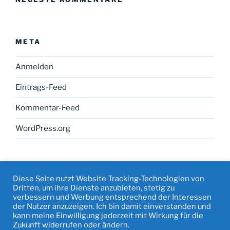
META
Anmelden
Eintrags-Feed
Kommentar-Feed
WordPress.org
Diese Seite nutzt Website Tracking-Technologien von
Dritten, um ihre Dienste anzubieten, stetig zu
verbessern und Werbung entsprechend der Interessen
Facebook
Instagram
Mail
Datenschutz
der Nutzer anzuzeigen. Ich bin damit einverstanden und
&
kann meine Einwilligung jederzeit mit Wirkung für die
Zukunft widerrufen oder ändern.
Impressum