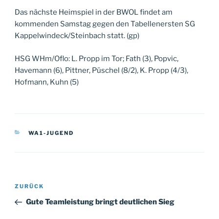
Das nächste Heimspiel in der BWOL findet am
kommenden Samstag gegen den Tabellenersten SG
Kappelwindeck/Steinbach statt. (gp)
HSG WHm/Oflo: L. Propp im Tor; Fath (3), Popvic,
Havemann (6), Pittner, Püschel (8/2), K. Propp (4/3),
Hofmann, Kuhn (5)
KATEGORIEN
WA1-JUGEND
Beitragsnavigation
Vorheriger
ZURÜCK
Beitrag
Gute Teamleistung bringt deutlichen Sieg